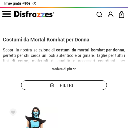
Invio gratis +80€
i
0
Inizio
Costumi
Costumi donna Mortal Kombat
Costumi da Mortal Kombat per Donna
Scopri la nostra selezione di
costumi da mortal kombat per donna
,
perfetti per chi cerca un look autentico e originale. Taglie per tutti i
tipi di corpo, materiali di qualità e accessori coordinati per
completare il costume alla perfezione.
Vedere di più
FILTRI