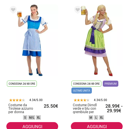
CONSEGNA 24/48 ORE
CONSEGNA 24/48 ORE
PREMIUM
ULTIME UNITÀ
4.34/5.00
4.34/5.00
Costume da
Costume Dirndl
25.50€
28.99€ -
Tirolese azzurro
verde e blu con
29.99€
per donna
grembiule per
donna
S
M/L
XL
M
L
XL
AGGIUNGI
AGGIUNGI