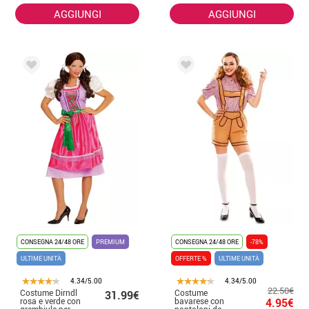
AGGIUNGI
AGGIUNGI
CONSEGNA 24/48 ORE
PREMIUM
CONSEGNA 24/48 ORE
-78%
ULTIME UNITÀ
OFFERTE %
ULTIME UNITÀ
4.34/5.00
4.34/5.00
22.50€
Costume Dirndl
Costume
31.99€
rosa e verde con
bavarese con
4.95€
grembiule per
pantaloni da