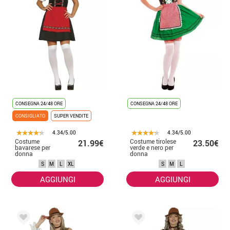
CONSEGNA 24/48 ORE
CONSEGNA 24/48 ORE
CONSIGLIATO
SUPER VENDITE
4.34/5.00
4.34/5.00
Costume
Costume tirolese
21.99€
23.50€
bavarese per
verde e nero per
donna
donna
S
M
L
XL
S
M
L
AGGIUNGI
AGGIUNGI