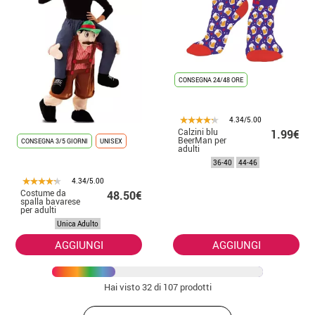
CONSEGNA 24/48 ORE
4.34/5.00
Calzini blu
1.99€
BeerMan per
CONSEGNA 3/5 GIORNI
UNISEX
adulti
36-40
44-46
4.34/5.00
Costume da
48.50€
spalla bavarese
per adulti
Unica Adulto
AGGIUNGI
AGGIUNGI
Hai visto
32
di 107 prodotti