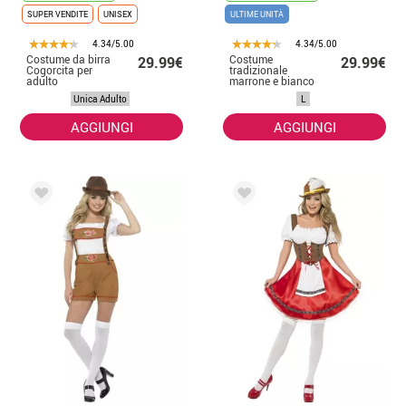
SUPER VENDITE
UNISEX
ULTIME UNITÀ
4.34/5.00
4.34/5.00
Costume da birra
Costume
29.99€
29.99€
Cogorcita per
tradizionale
adulto
marrone e bianco
tedesco per una
Unica Adulto
L
donna
AGGIUNGI
AGGIUNGI