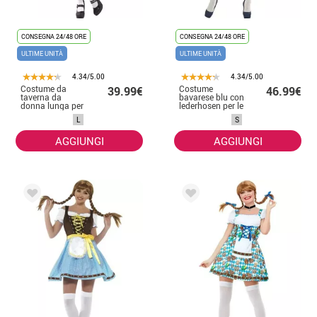
CONSEGNA 24/48 ORE
CONSEGNA 24/48 ORE
ULTIME UNITÀ
ULTIME UNITÀ
4.34/5.00
4.34/5.00
Costume da
Costume
39.99€
46.99€
taverna da
bavarese blu con
donna lunga per
lederhosen per le
l' oktoberfest
donne
L
S
AGGIUNGI
AGGIUNGI