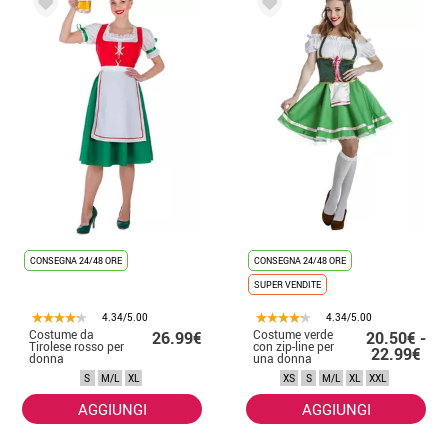
CONSEGNA 24/48 ORE
CONSEGNA 24/48 ORE
SUPER VENDITE
4.34/5.00
4.34/5.00
Costume da
Costume verde
26.99€
20.50€ -
Tirolese rosso per
con zip-line per
22.99€
donna
una donna
S
M/L
XL
XS
S
M/L
XL
XXL
AGGIUNGI
AGGIUNGI