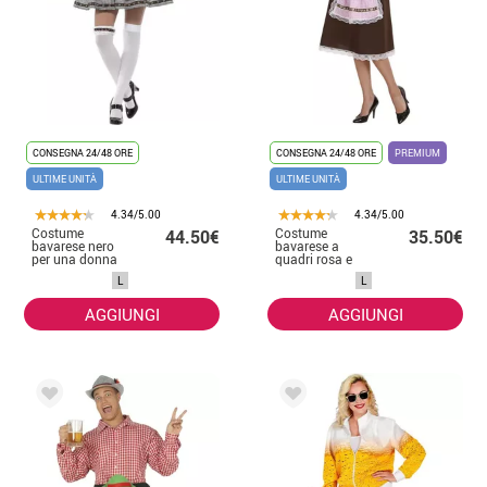
CONSEGNA 24/48 ORE
CONSEGNA 24/48 ORE
PREMIUM
ULTIME UNITÀ
ULTIME UNITÀ
4.34/5.00
4.34/5.00
Costume
Costume
44.50€
35.50€
bavarese nero
bavarese a
per una donna
quadri rosa e
marrone per
L
L
donna
AGGIUNGI
AGGIUNGI