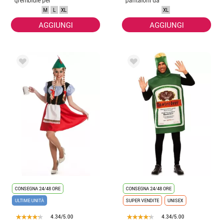
donna
donna
M
L
XL
XL
AGGIUNGI
AGGIUNGI
CONSEGNA 24/48 ORE
CONSEGNA 24/48 ORE
ULTIME UNITÀ
SUPER VENDITE
UNISEX
4.34/5.00
4.34/5.00