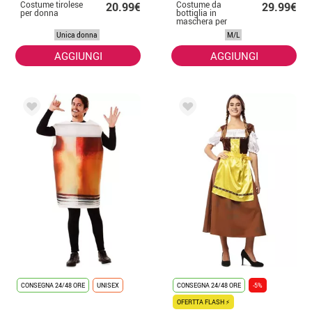
Costume tirolese
Costume da
20.99€
29.99€
per donna
bottiglia in
maschera per
adulti
Unica donna
M/L
AGGIUNGI
AGGIUNGI
CONSEGNA 24/48 ORE
UNISEX
CONSEGNA 24/48 ORE
-5%
OFERTTA FLASH ⚡