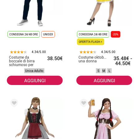
CONSEGNA 24/48 ORE
UNISEX
CONSEGNA 24/48 ORE
-20%
OFERTTA FLASH ⚡
4.34/5.00
4.34/5.00
Costume da
Costume oktoberfest per
38.50€
35.48€ -
boccale di birra
una donna
44.50€
schiumoso per
adulto
Unica Adulto
S
M
L
AGGIUNGI
AGGIUNGI