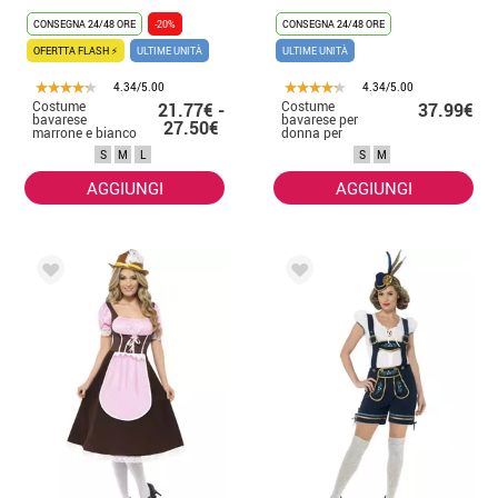
CONSEGNA 24/48 ORE
-20%
CONSEGNA 24/48 ORE
OFERTTA FLASH ⚡
ULTIME UNITÀ
ULTIME UNITÀ
4.34/5.00
4.34/5.00
Costume
Costume
21.77€ -
37.99€
bavarese
bavarese per
27.50€
marrone e bianco
donna per
per una donna
l' oktoberfest
S
M
L
S
M
AGGIUNGI
AGGIUNGI