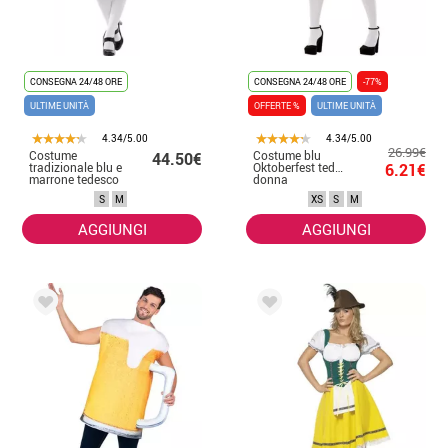
CONSEGNA 24/48 ORE
CONSEGNA 24/48 ORE
-77%
ULTIME UNITÀ
OFFERTE %
ULTIME UNITÀ
4.34/5.00
4.34/5.00
26.99€
Costume
Costume blu
44.50€
tradizionale blu e
Oktoberfest tedesco per
6.21€
marrone tedesco
donna
per una donna
S
M
XS
S
M
AGGIUNGI
AGGIUNGI