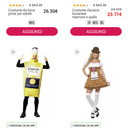
4.34/5.00
4.34/5.00
24.95€
Costume da birra
Costume classico
26.50€
pinta per adulti
bavarese
23.71€
marrone e giallo
per donna
M/L
S
M-L
XL
AGGIUNGI
AGGIUNGI
CONSEGNA 24/48 ORE
CONSEGNA 24/48 ORE