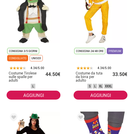
CONSEGNA 3/5 GIORNI
CONSEGNA 24/48 ORE
PREMIUM
CONSIGLIATO
UNISEX
4.34/5.00
4.34/5.00
Costume Tirolese
Costume da tuta
44.50€
33.50€
sulle spalle per
da birra per
adulti
adulto
L
S
L
XL
XXXL
AGGIUNGI
AGGIUNGI