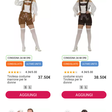
CONSEGNA 24/48 ORE
CONSEGNA 24/48 ORE
CONSIGLIATO
ULTIME UNITÀ
CONSIGLIATO
ULTIME UNITÀ
4.34/5.00
4.34/5.00
Tirolesa costume
costume scuro
37.50€
38.50€
marrone per le
Tirolesa per le
donne
donne
S
L
S
L
AGGIUNGI
AGGIUNGI