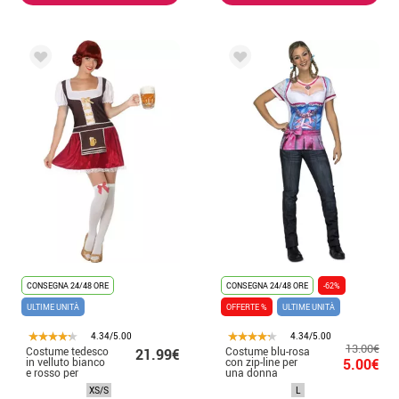
CONSEGNA 24/48 ORE
CONSEGNA 24/48 ORE
-62%
ULTIME UNITÀ
OFFERTE %
ULTIME UNITÀ
4.34/5.00
4.34/5.00
13.00€
Costume tedesco
Costume blu-rosa
21.99€
in velluto bianco
con zip-line per
5.00€
e rosso per
una donna
donna
XS/S
L