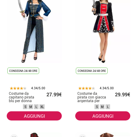
CONSEGNA 24/48 ORE
CONSEGNA 24/48 ORE
4.34/5.00
4.34/5.00
Costume da
Costume da
27.99€
29.99€
capitano pirata
pirata con giacca
blu per donna
argentata per
donna
S
M
L
XL
S
M
L
AGGIUNGI
AGGIUNGI