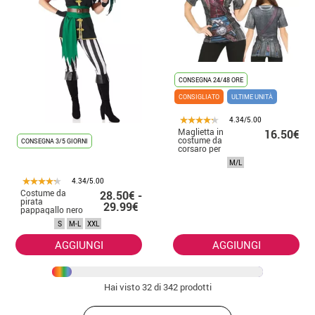
CONSEGNA 24/48 ORE
CONSIGLIATO
ULTIME UNITÀ
4.34/5.00
Maglietta in
16.50€
costume da
CONSEGNA 3/5 GIORNI
corsaro per
donna
M/L
4.34/5.00
Costume da
28.50€ -
pirata
29.99€
pappagallo nero
e verde per
S
M-L
XXL
donna
AGGIUNGI
AGGIUNGI
Hai visto
32
di 342 prodotti