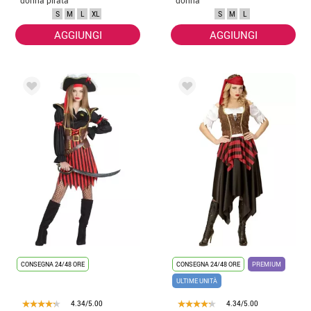
S
M
L
XL
S
M
L
AGGIUNGI
AGGIUNGI
CONSEGNA 24/48 ORE
CONSEGNA 24/48 ORE
PREMIUM
ULTIME UNITÀ
4.34/5.00
4.34/5.00