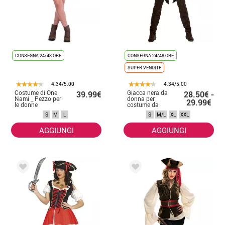
CONSEGNA 24/48 ORE
CONSEGNA 24/48 ORE
SUPER VENDITE
4.34/5.00
4.34/5.00
Costume di One
Giacca nera da
39.99€
28.50€ -
Nami _ Pezzo per
donna per
29.99€
le donne
costume da
pirata
S
M
L
S
M/L
XL
XXL
AGGIUNGI
AGGIUNGI