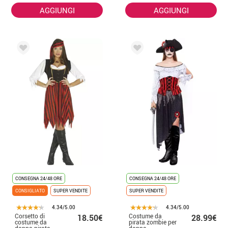
AGGIUNGI
AGGIUNGI
CONSEGNA 24/48 ORE
CONSEGNA 24/48 ORE
CONSIGLIATO
SUPER VENDITE
SUPER VENDITE
4.34/5.00
4.34/5.00
Corsetto di
Costume da
18.50€
28.99€
costume da
pirata zombie per
donna pirata
donna