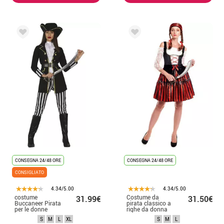
CONSEGNA 24/48 ORE
CONSEGNA 24/48 ORE
CONSIGLIATO
4.34/5.00
4.34/5.00
costume
Costume da
31.99€
31.50€
Buccaneer Pirata
pirata classico a
per le donne
righe da donna
S
M
L
XL
S
M
L