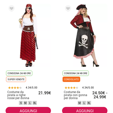
CONSEGNA 24/48 ORE
CONSEGNA 24/48 ORE
SUPER VENDITE
CONSIGLIATO
4.34/5.00
4.34/5.00
Costume da
Costume da
21.99€
24.50€ -
pirata a righe
pirata con gonna
24.99€
rosse per donna
per donna
S
M
L
XL
M
L
XL
AGGIUNGI
AGGIUNGI