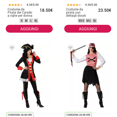
4.34/5.00
4.34/5.00
Costume da
Costume da
18.50€
23.50€
Pirata dei Caraibi
pirata con
a righe per donna
dettagli dorati
per donna
S
M
L
XL
XS-S
M-L
XL
AGGIUNGI
AGGIUNGI
CONSEGNA 24/48 ORE
CONSEGNA 24/48 ORE