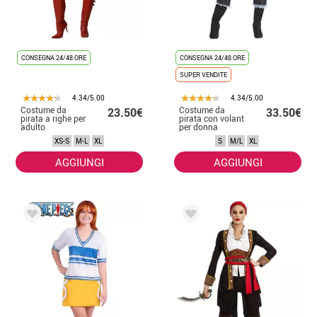
CONSEGNA 24/48 ORE
CONSEGNA 24/48 ORE
SUPER VENDITE
4.34/5.00
4.34/5.00
Costume da
Costume da
23.50€
33.50€
pirata a righe per
pirata con volant
adulto
per donna
XS-S
M-L
XL
S
M/L
XL
AGGIUNGI
AGGIUNGI