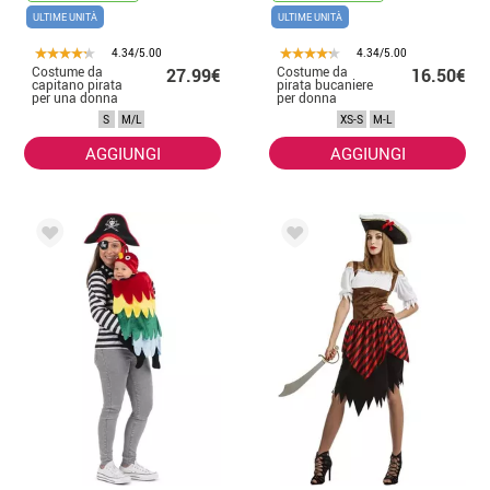
ULTIME UNITÀ
ULTIME UNITÀ
4.34/5.00
4.34/5.00
Costume da
Costume da
27.99€
16.50€
capitano pirata
pirata bucaniere
per una donna
per donna
S
M/L
XS-S
M-L
AGGIUNGI
AGGIUNGI