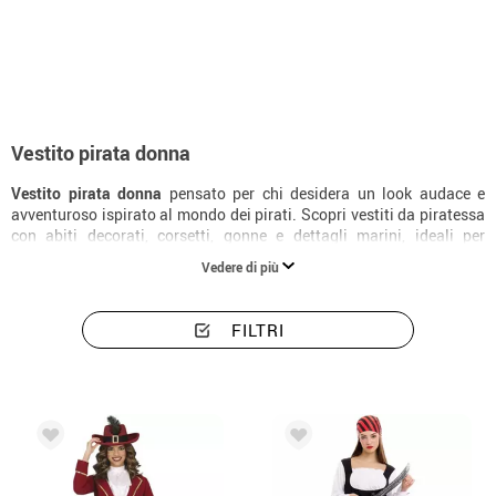
Inizio
Costumi
Pirati, Bucaneri e Corsari
Costumi da pirata per donna
Vestito pirata donna
Vestito pirata donna
pensato per chi desidera un look audace e
avventuroso ispirato al mondo dei pirati. Scopri vestiti da piratessa
con abiti decorati, corsetti, gonne e dettagli marini, ideali per
Carnevale, feste a tema o eventi in stile piratesco.
Vedere di più
FILTRI