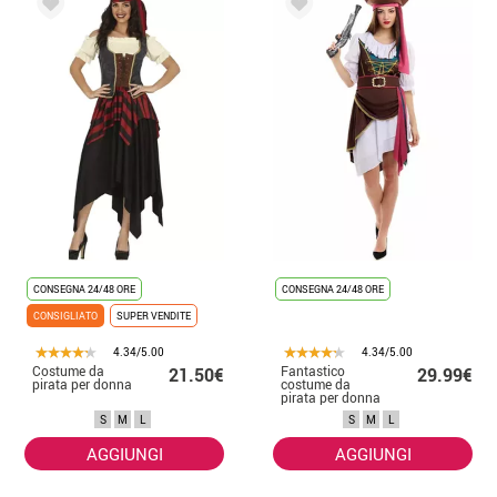
CONSEGNA 24/48 ORE
CONSEGNA 24/48 ORE
CONSIGLIATO
SUPER VENDITE
4.34/5.00
4.34/5.00
Costume da
Fantastico
21.50€
29.99€
pirata per donna
costume da
pirata per donna
S
M
L
S
M
L
AGGIUNGI
AGGIUNGI