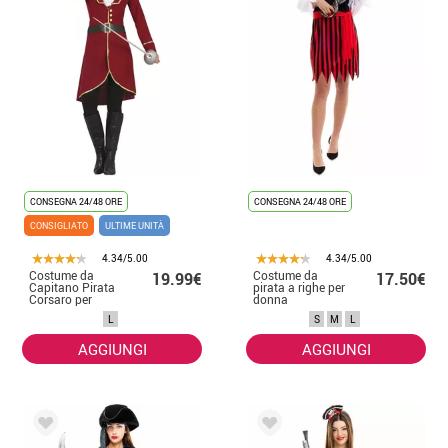
CONSEGNA 24/48 ORE
CONSEGNA 24/48 ORE
CONSIGLIATO
ULTIME UNITÀ
4.34/5.00
4.34/5.00
Costume da
Costume da
19.99€
17.50€
Capitano Pirata
pirata a righe per
Corsaro per
donna
donna
L
S
M
L
AGGIUNGI
AGGIUNGI