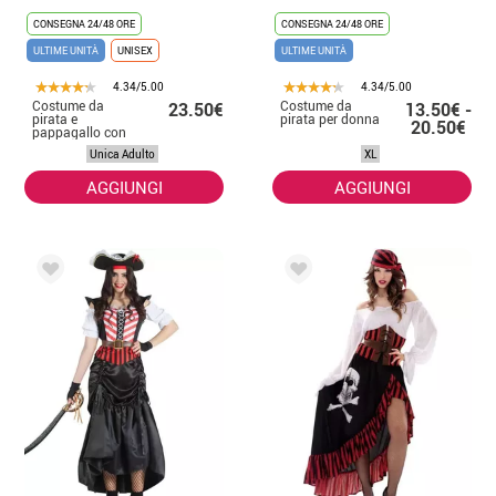
CONSEGNA 24/48 ORE
CONSEGNA 24/48 ORE
ULTIME UNITÀ
UNISEX
ULTIME UNITÀ
4.34/5.00
4.34/5.00
Costume da
Costume da
23.50€
13.50€ -
pirata e
pirata per donna
20.50€
pappagallo con
copri zaino per
Unica Adulto
XL
adulto e bambino
AGGIUNGI
AGGIUNGI