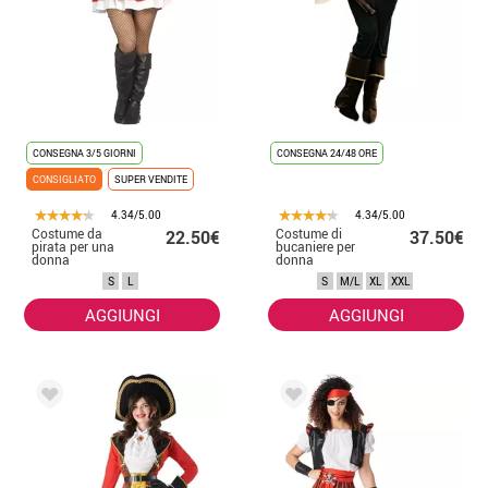
CONSEGNA 3/5 GIORNI
CONSEGNA 24/48 ORE
CONSIGLIATO
SUPER VENDITE
4.34/5.00
4.34/5.00
Costume da
Costume di
22.50€
37.50€
pirata per una
bucaniere per
donna
donna
S
L
S
M/L
XL
XXL
AGGIUNGI
AGGIUNGI