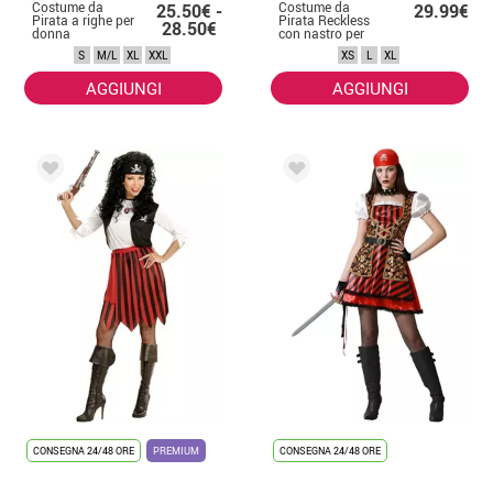
Costume da
Costume da
25.50€ -
29.99€
Pirata a righe per
Pirata Reckless
28.50€
donna
con nastro per
donna
S
M/L
XL
XXL
XS
L
XL
AGGIUNGI
AGGIUNGI
CONSEGNA 24/48 ORE
PREMIUM
CONSEGNA 24/48 ORE