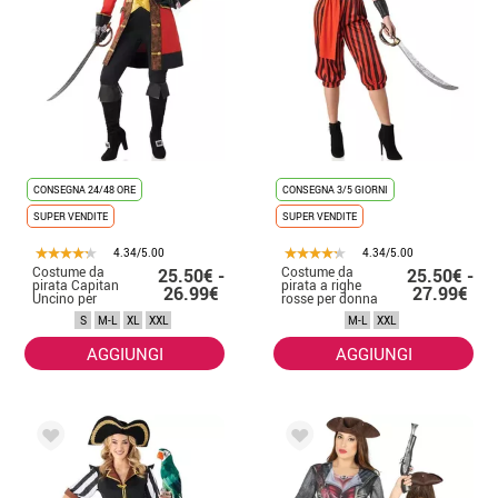
CONSEGNA 24/48 ORE
CONSEGNA 3/5 GIORNI
SUPER VENDITE
SUPER VENDITE
4.34/5.00
4.34/5.00
Costume da
Costume da
25.50€ -
25.50€ -
pirata Capitan
pirata a righe
26.99€
27.99€
Uncino per
rosse per donna
donna
S
M-L
XL
XXL
M-L
XXL
AGGIUNGI
AGGIUNGI