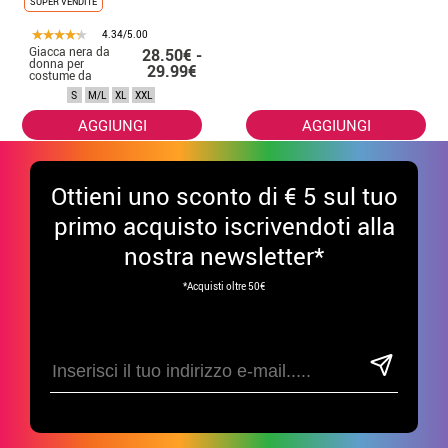
SUPER VENDITE
4.34/5.00
Giacca nera da
28.50€ -
donna per
29.99€
costume da
pirata
S
M/L
XL
XXL
AGGIUNGI
AGGIUNGI
Ottieni uno sconto di € 5 sul tuo
primo acquisto iscrivendoti alla
nostra newsletter*
*Acquisti oltre 50€