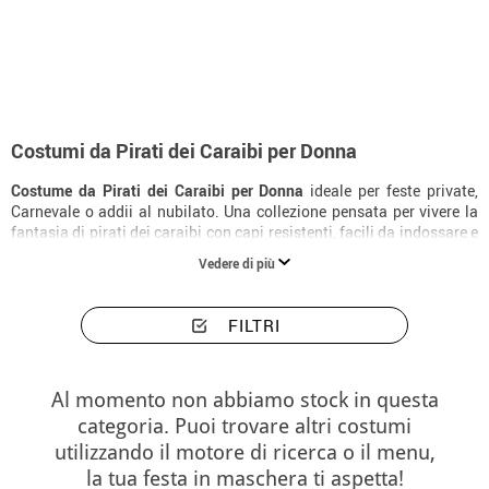
Inizio
Costumi
Costumi donna Pirati dei Caraibi
Costumi da Pirati dei Caraibi per Donna
Costume da Pirati dei Caraibi per Donna
ideale per feste private,
Carnevale o addii al nubilato. Una collezione pensata per vivere la
fantasia di pirati dei caraibi con capi resistenti, facili da indossare e
con una finitura molto slanciante.
Vedere di più
FILTRI
Al momento non abbiamo stock in questa
categoria. Puoi trovare altri costumi
utilizzando il motore di ricerca o il menu,
la tua festa in maschera ti aspetta!