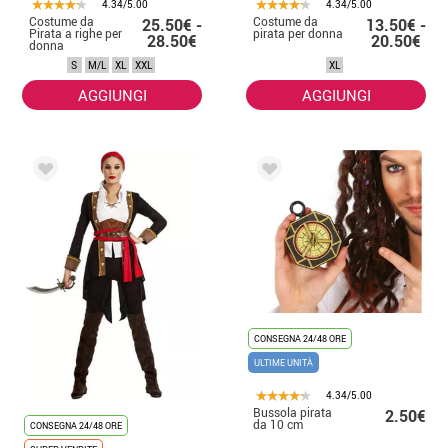
4.34/5.00
4.34/5.00
Costume da
Costume da
25.50€ -
13.50€ -
Pirata a righe per
pirata per donna
28.50€
20.50€
donna
S
M/L
XL
XXL
XL
AGGIUNGI
AGGIUNGI
CONSEGNA 24/48 ORE
ULTIME UNITÀ
4.34/5.00
Bussola pirata
2.50€
da 10 cm
CONSEGNA 24/48 ORE