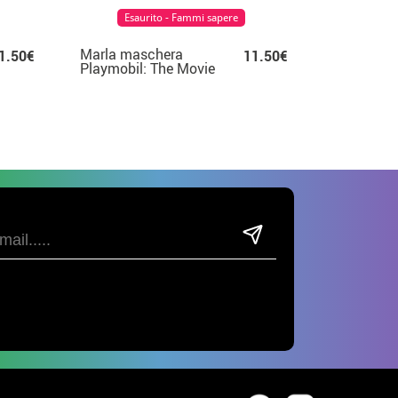
Esaurito - Fammi sapere
Marla maschera
1.50€
11.50€
Playmobil: The Movie