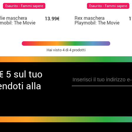
Esaurito - Fammi sapere
Esaurito - Fammi sapere
lie maschera
Rex maschera
13.99€
1
mobil: The Movie
Playmobil: The Movie
Hai visto
4
di 4 prodotti
€ 5 sul tuo
ndoti alla