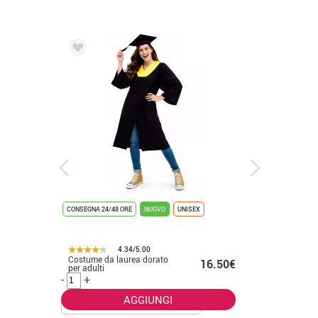
NUOVO
UNISEX
CONSEGNA 24/48 ORE
NUOVO
00
4.34/5.00
dorato
Costume da laureato
16.50€
14.50€
placcato in oro per bambini
-
+
IUNGI
AGGIUNGI