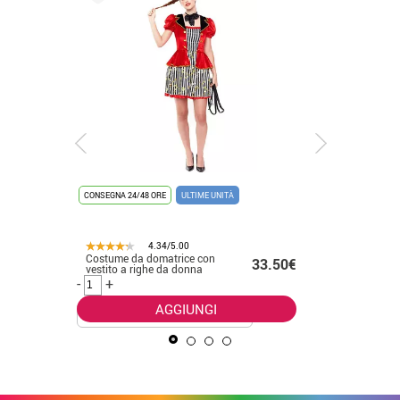
CONSEGNA 24/48 ORE
ULTIME UNITÀ
CONSEGNA 2
4.34/5.00
Costume da domatrice con
Costume 
.50€
33.50€
vestito a righe da donna
America 
uomo
-
+
-
+
AGGIUNGI