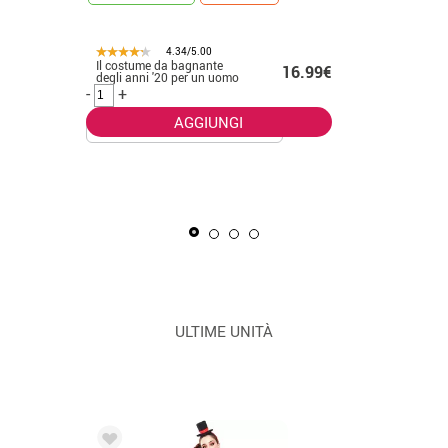
4.34/5.00
Il costume da bagnante
.50€
16.99€
CONSEGNA 2
degli anni '20 per un uomo
-
+
AGGIUNGI
La Masca
uomo
-
+
ULTIME UNITÀ