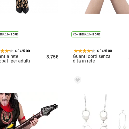
NA 24/48 ORE
CONSEGNA 24/48 ORE
4.34/5.00
4.34/5.00
ant a rete
Guanti corti senza
3.75€
ppati per adulti
dita in rete
arcobaleno