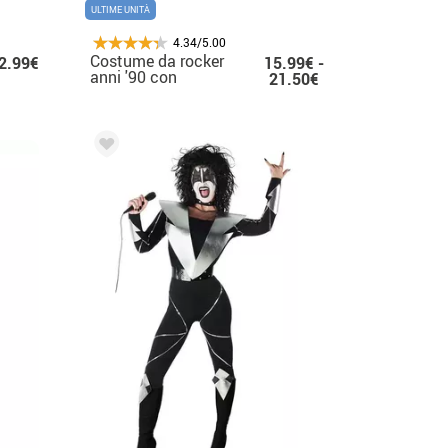
ULTIME UNITÀ
4.34/5.00
Costume da rocker
2.99€
15.99€ -
anni '90 con
21.50€
copristivali per donna