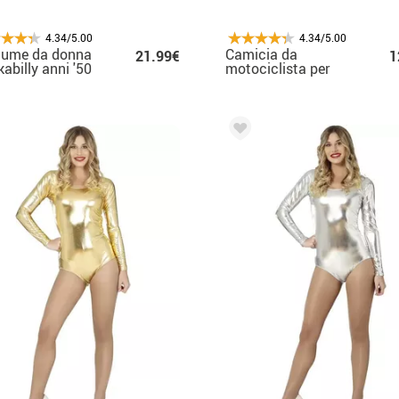
4.34/5.00
4.34/5.00
tume da donna
Camicia da
21.99€
1
abilly anni '50
motociclista per
donna