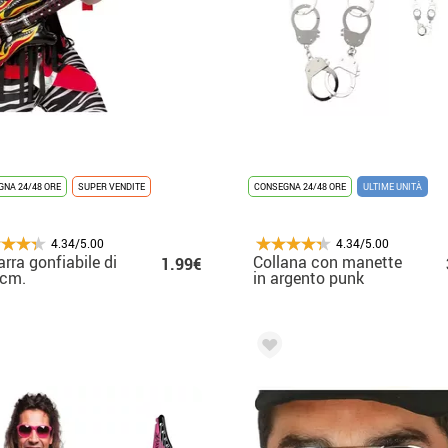
NA 24/48 ORE
SUPER VENDITE
CONSEGNA 24/48 ORE
ULTIME UNITÀ
4.34/5.00
4.34/5.00
arra gonfiabile di
Collana con manette
1.99€
 cm.
in argento punk