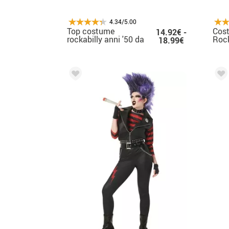
4.34/5.00
Top costume
Cos
14.92€ -
rockabilly anni '50 da
Rock
18.99€
donna