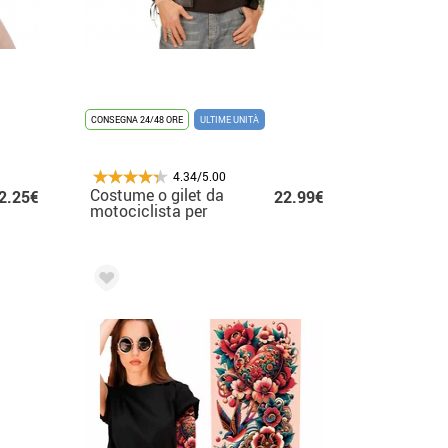
CONSEGNA 24/48 ORE
ULTIME UNITÀ
4.34/5.00
Costume o gilet da
2.25€
22.99€
motociclista per
adulti