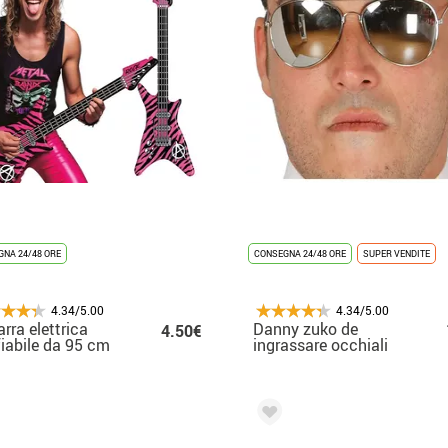
NA 24/48 ORE
CONSEGNA 24/48 ORE
SUPER VENDITE
4.34/5.00
4.34/5.00
arra elettrica
Danny zuko de
4.50€
iabile da 95 cm
ingrassare occhiali
con effetto specchio