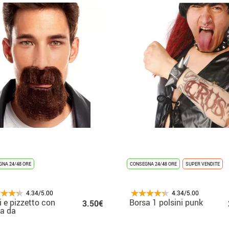
NA 24/48 ORE
CONSEGNA 24/48 ORE
SUPER VENDITE
4.34/5.00
4.34/5.00
i e pizzetto con
Borsa 1 polsini punk
3.50€
a da
ciclista marrone