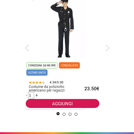
CONSEGNA 24/48 ORE
CONSIGLIATO
CONSEGNA 2
ULTIME UNITÀ
4.34/5.00
Costume da poliziotto
Costume 
58€ -
23.50€
americano per ragazzi
cappucci
.50€
e bambin
-
+
-
+
AGGIUNGI