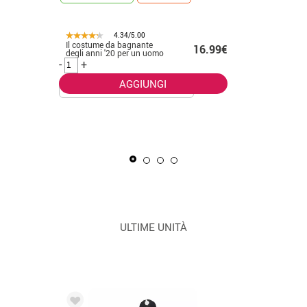
4.34/5.00
Il costume da bagnante
.50€
16.99€
CONSEGNA 2
degli anni '20 per un uomo
-
+
AGGIUNGI
La Masca
uomo
-
+
ULTIME UNITÀ