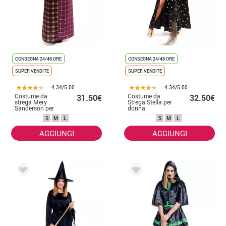
CONSEGNA 24/48 ORE
CONSEGNA 24/48 ORE
SUPER VENDITE
SUPER VENDITE
4.34/5.00
4.34/5.00
Costume da
Costume da
31.50€
32.50€
strega Mery
Strega Stella per
Sanderson per
donna
donna
S
M
L
S
M
L
AGGIUNGI
AGGIUNGI