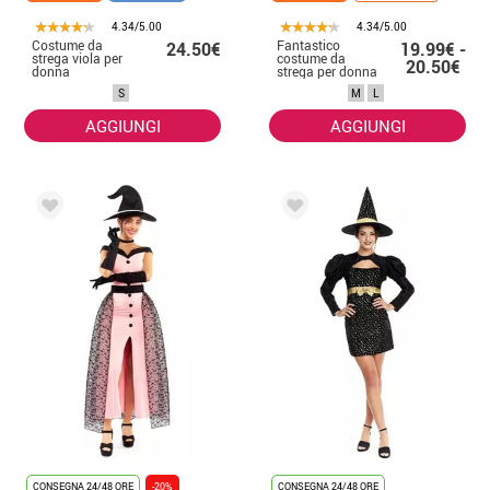
4.34/5.00
4.34/5.00
Costume da
Fantastico
24.50€
19.99€ -
strega viola per
costume da
20.50€
donna
strega per donna
S
M
L
AGGIUNGI
AGGIUNGI
CONSEGNA 24/48 ORE
-20%
CONSEGNA 24/48 ORE