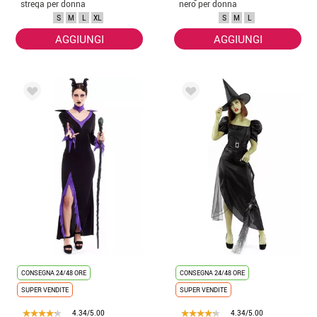
strega per donna
nero per donna
S
M
L
XL
S
M
L
AGGIUNGI
AGGIUNGI
CONSEGNA 24/48 ORE
CONSEGNA 24/48 ORE
SUPER VENDITE
SUPER VENDITE
4.34/5.00
4.34/5.00