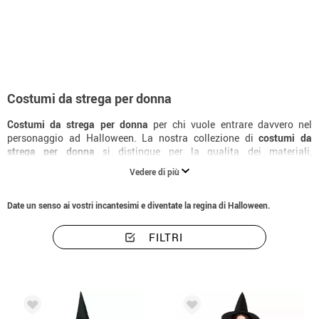
Inizio
Costumi di Halloween
Streghe e stregoni
Costumi da strega per do
Costumi da strega per donna
Costumi da strega per donna
per chi vuole entrare davvero nel
personaggio ad Halloween. La nostra collezione di
costumi da
strega per donna
si distingue per la qualita dei materiali,
l'attenzione ai dettagli e la varieta di taglie disponibili. Completa il
Vedere di più
look con gli accessori specifici e trasforma un semplice
costume di
strega
in una caratterizzazione memorabile.
Date un senso ai vostri incantesimi e diventate la regina di Halloween.
FILTRI