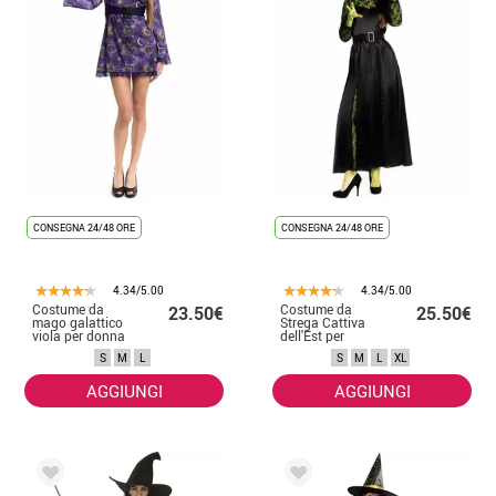
CONSEGNA 24/48 ORE
CONSEGNA 24/48 ORE
4.34/5.00
4.34/5.00
Costume da
Costume da
23.50€
25.50€
mago galattico
Strega Cattiva
viola per donna
dell'Est per
Donna
S
M
L
S
M
L
XL
AGGIUNGI
AGGIUNGI