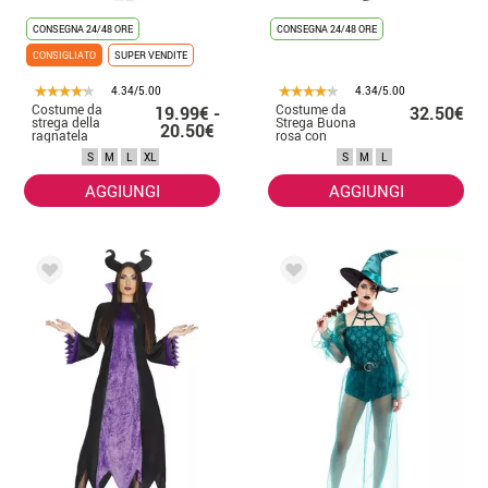
CONSEGNA 24/48 ORE
CONSEGNA 24/48 ORE
CONSIGLIATO
SUPER VENDITE
4.34/5.00
4.34/5.00
Costume da
Costume da
19.99€ -
32.50€
strega della
Strega Buona
20.50€
ragnatela
rosa con
argentata per
cappello per
S
M
L
XL
S
M
L
donna
donna
AGGIUNGI
AGGIUNGI