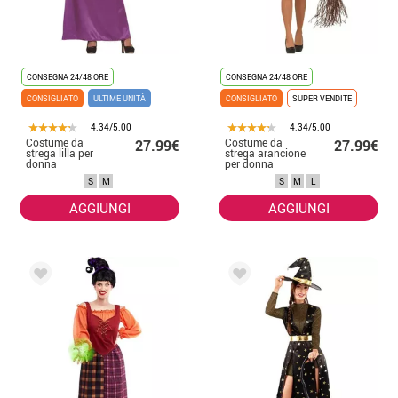
CONSEGNA 24/48 ORE
CONSEGNA 24/48 ORE
CONSIGLIATO
ULTIME UNITÀ
CONSIGLIATO
SUPER VENDITE
4.34/5.00
4.34/5.00
Costume da
Costume da
27.99€
27.99€
strega lilla per
strega arancione
donna
per donna
S
M
S
M
L
AGGIUNGI
AGGIUNGI