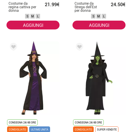
Costume da
Costume da
21.99€
24.50€
regina cattiva per
Strega dell'Est
donna
per donna
S
M
L
S
M
L
AGGIUNGI
AGGIUNGI
CONSEGNA 24/48 ORE
CONSEGNA 24/48 ORE
CONSIGLIATO
ULTIME UNITÀ
CONSIGLIATO
SUPER VENDITE