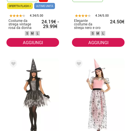
OFERTTA FLASH ⚡
ULTIME UNITÀ
4.34/5.00
4.34/5.00
Costume da
Elegante
24.19€ -
24.50€
strega vintage
costume da
29.99€
rosa da donna
strega nero e oro
con fiocco per
S
M
L
S
M
L
donna
AGGIUNGI
AGGIUNGI