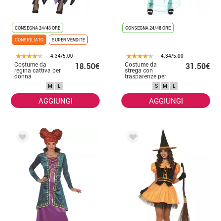
CONSEGNA 24/48 ORE
CONSEGNA 24/48 ORE
CONSIGLIATO
SUPER VENDITE
4.34/5.00
4.34/5.00
Costume da
Costume da
18.50€
31.50€
regina cattiva per
strega con
donna
trasparenze per
donna
M
L
S
M
L
AGGIUNGI
AGGIUNGI