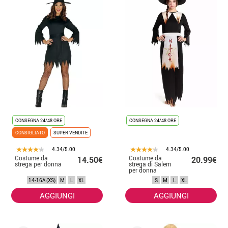
CONSEGNA 24/48 ORE
CONSEGNA 24/48 ORE
CONSIGLIATO
SUPER VENDITE
4.34/5.00
4.34/5.00
Costume da
Costume da
14.50€
20.99€
strega per donna
strega di Salem
per donna
14-16A (XS)
M
L
XL
S
M
L
XL
AGGIUNGI
AGGIUNGI