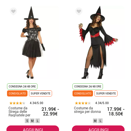
CONSEGNA 24/48 ORE
CONSEGNA 24/48 ORE
CONSIGLIATO
SUPER VENDITE
CONSIGLIATO
SUPER VENDITE
4.34/5.00
4.34/5.00
Costume da
Costume da
21.99€ -
17.99€ -
Strega delle
strega per donna
22.99€
18.50€
Ragnatele per
donna
S
M
L
M
L
AGGIUNGI
AGGIUNGI