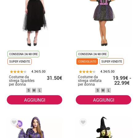
CONSEGNA 24/48 ORE
CONSEGNA 24/48 ORE
SUPER VENDITE
CONSIGLIATO
SUPER VENDITE
4.34/5.00
4.34/5.00
Costume da
Costume da
31.50€
19.99€ -
strega Sparkles
strega stellata
22.99€
per donna
per donna
S
M
L
S
M
L
AGGIUNGI
AGGIUNGI