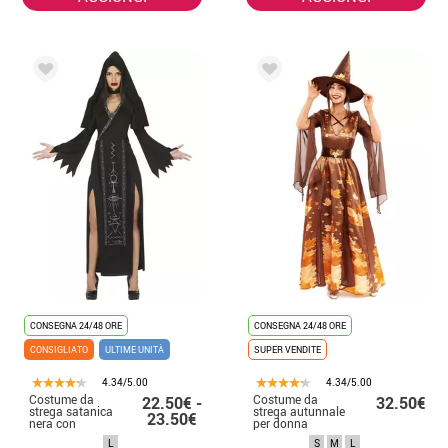
CONSEGNA 24/48 ORE
CONSEGNA 24/48 ORE
CONSIGLIATO
ULTIME UNITÀ
SUPER VENDITE
4.34/5.00
4.34/5.00
Costume da
Costume da
22.50€ -
32.50€
strega satanica
strega autunnale
23.50€
nera con
per donna
cappuccio per
L
S
M
L
donna