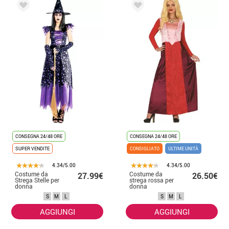
CONSEGNA 24/48 ORE
CONSEGNA 24/48 ORE
SUPER VENDITE
CONSIGLIATO
ULTIME UNITÀ
4.34/5.00
4.34/5.00
Costume da
Costume da
27.99€
26.50€
Strega Stelle per
strega rossa per
donna
donna
S
M
L
S
M
L
AGGIUNGI
AGGIUNGI