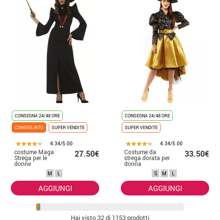
CONSEGNA 24/48 ORE
CONSEGNA 24/48 ORE
CONSIGLIATO
SUPER VENDITE
SUPER VENDITE
4.34/5.00
4.34/5.00
costume Maga
Costume da
27.50€
33.50€
Strega per le
strega dorata per
donne
donna
M
L
S
M
L
AGGIUNGI
AGGIUNGI
Hai visto
32
di 1153 prodotti