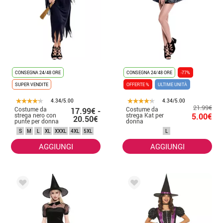
CONSEGNA 24/48 ORE
CONSEGNA 24/48 ORE
-77%
SUPER VENDITE
OFFERTE %
ULTIME UNITÀ
4.34/5.00
4.34/5.00
21.99€
Costume da
Costume da
17.99€ -
strega nero con
strega Kat per
5.00€
20.50€
punte per donna
donna
S
M
L
XL
XXXL
4XL
5XL
L
AGGIUNGI
AGGIUNGI