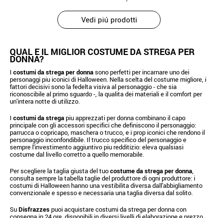
Vedi piú prodotti
QUAL E IL MIGLIOR COSTUME DA STREGA PER
DONNA?
I
costumi da strega per donna
sono perfetti per incarnare uno dei
personaggi piu iconici di Halloween. Nella scelta del costume migliore, i
fattori decisivi sono la fedelta visiva al personaggio - che sia
riconoscibile al primo sguardo -, la qualita dei materiali e il comfort per
un'intera notte di utilizzo.
I
costumi da strega
piu apprezzati per donna combinano il capo
principale con gli accessori specifici che definiscono il personaggio:
parrucca o copricapo, maschera o trucco, e i prop iconici che rendono il
personaggio inconfondibile. Il trucco specifico del personaggio e
sempre l'investimento aggiuntivo piu redditizio: eleva qualsiasi
costume dal livello corretto a quello memorabile.
Per scegliere la taglia giusta del tuo
costume da strega per donna
,
consulta sempre la tabella taglie del produttore di ogni produttore: i
costumi di Halloween hanno una vestibilita diversa dall'abbigliamento
convenzionale e spesso e necessaria una taglia diversa dal solito.
Su
Disfrazzes
puoi acquistare costumi da strega per donna con
consegna in 24 ore, disponibili in diversi livelli di elaborazione e prezzo.