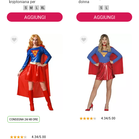
kryptoniana per
donna
donna
S
M
L
XL
S
L
AGGIUNGI
AGGIUNGI
4.34/5.00
CONSEGNA 24/48 ORE
4.34/5.00