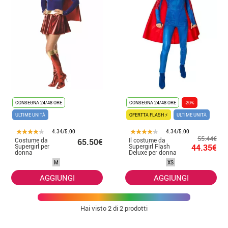
CONSEGNA 24/48 ORE
CONSEGNA 24/48 ORE
-20%
ULTIME UNITÀ
OFERTTA FLASH ⚡
ULTIME UNITÀ
4.34/5.00
4.34/5.00
55.44€
Costume da
Il costume da
65.50€
Supergirl per
Supergirl Flash
44.35€
donna
Deluxe per donna
M
XS
AGGIUNGI
AGGIUNGI
Hai visto
2
di 2 prodotti