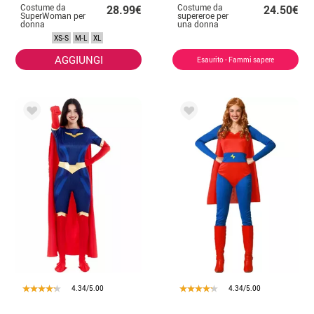
Costume da
Costume da
28.99€
24.50€
SuperWoman per
supereroe per
donna
una donna
XS-S
M-L
XL
AGGIUNGI
Esaurito - Fammi sapere
4.34/5.00
4.34/5.00