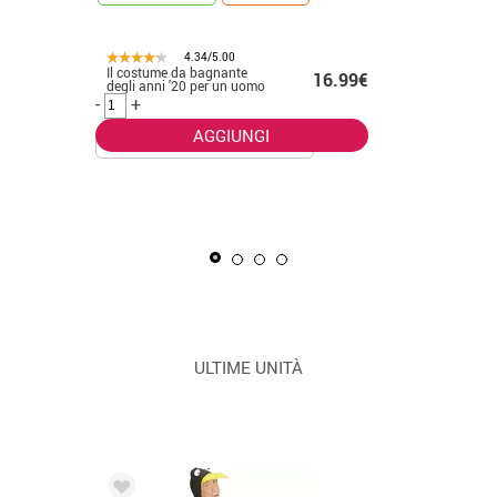
4.34/5.00
Il costume da bagnante
.50€
16.99€
CONSEGNA 2
degli anni '20 per un uomo
-
+
AGGIUNGI
La Masca
uomo
-
+
ULTIME UNITÀ