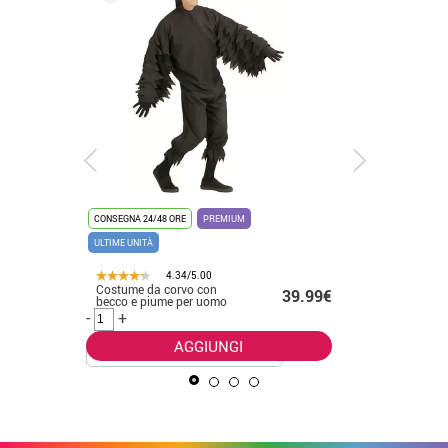
CONSEGNA 24/48 ORE
PREMIUM
CONSEGNA 2
ULTIME UNITÀ
4.34/5.00
Costume da corvo con
Elegante
.50€
39.99€
becco e piume per uomo
vampiro 
-
+
-
+
AGGIUNGI