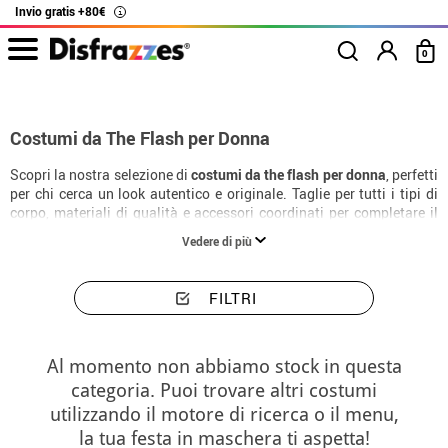
Invio gratis +80€
i
0
Inizio
Costumi
Costumi donna The Flash
Costumi da The Flash per Donna
Scopri la nostra selezione di
costumi da the flash per donna
, perfetti
per chi cerca un look autentico e originale. Taglie per tutti i tipi di
corpo, materiali di qualità e accessori coordinati per completare il
costume alla perfezione.
Vedere di più
FILTRI
Al momento non abbiamo stock in questa
categoria. Puoi trovare altri costumi
utilizzando il motore di ricerca o il menu,
la tua festa in maschera ti aspetta!