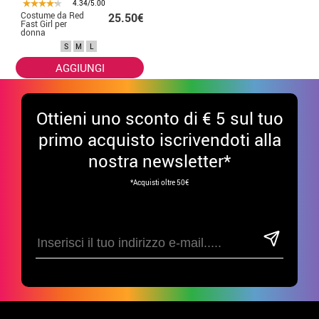
4.34/5.00
Costume da Red
25.50€
Fast Girl per
donna
S
M
L
AGGIUNGI
Ottieni uno sconto di € 5 sul tuo
primo acquisto iscrivendoti alla
nostra newsletter*
*Acquisti oltre 50€