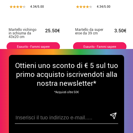
4.34/5.00
4.34/5.00
Martello vichingo
Martello da super
25.50€
3.50€
in schiuma da
eroe da 39 cm
43x20 cm
Esaurito - Fammi sapere
Esaurito - Fammi sapere
Ottieni uno sconto di € 5 sul tuo
primo acquisto iscrivendoti alla
nostra newsletter*
*Acquisti oltre 50€