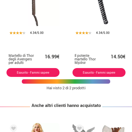
4.34/5.00
4.34/5.00
Martello di Thor
Il potente
16.99€
14.50€
degli Avengers
martello Thor
per adulti
Mjolnir
Esaurito - Fammi sapere
Esaurito - Fammi sapere
Hai visto
2
di 2 prodotti
Anche altri clienti hanno acquistato