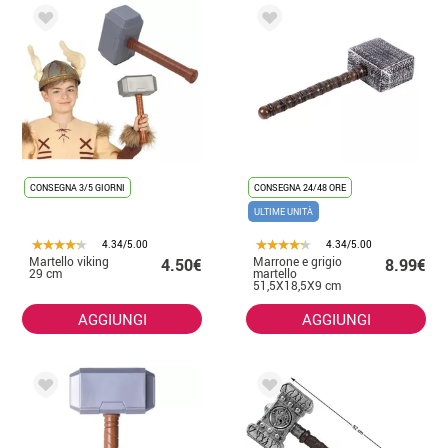
CONSEGNA 3/5 GIORNI
CONSEGNA 24/48 ORE
ULTIME UNITÀ
4.34/5.00
4.34/5.00
Martello viking
Marrone e grigio
4.50€
8.99€
29 cm
martello
51,5X18,5X9 cm
AGGIUNGI
AGGIUNGI