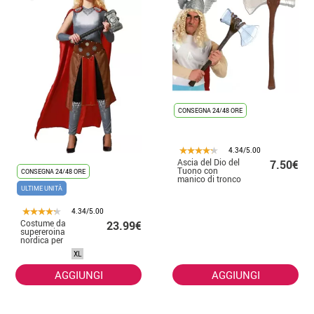
CONSEGNA 24/48 ORE
4.34/5.00
Ascia del Dio del
7.50€
Tuono con
CONSEGNA 24/48 ORE
manico di tronco
ULTIME UNITÀ
4.34/5.00
Costume da
23.99€
supereroina
nordica per
donna
XL
AGGIUNGI
AGGIUNGI