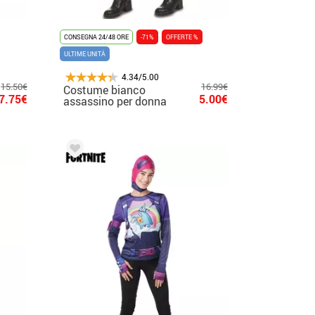
CONSEGNA 24/48 ORE
-71%
OFFERTE %
ULTIME UNITÀ
4.34/5.00
15.50€
16.99€
Costume bianco
7.75€
5.00€
assassino per donna