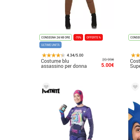
CONSEGNA 24/48 ORE
-76%
OFFERTE %
CONSEG
ULTIME UNITÀ
4.34/5.00
20.99€
Costume blu
Cos
5.00€
assassino per donna
Supe
don