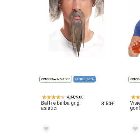
CONSEGNA 24/48 ORE
ULTIME UNITÀ
CONSEG
4.34/5.00
Baffi e barba grigi
Visi
3.50€
asiatici
gonf