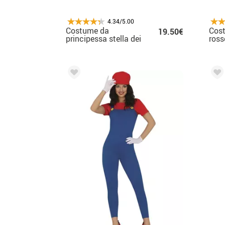
4.34/5.00
Costume da
Cost
19.50€
principessa stella dei
ross
videogiochi per
per 
donna