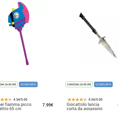
NA 24/48 ORE
ULTIME UNITÀ
CONSEGNA 24/48 ORE
ULTIME UNITÀ
4.34/5.00
4.34/5.00
er fiamma picco
Giocattolo lancia
7.99€
ettro 65 cm
corta da assassino
medievale 52x19cm