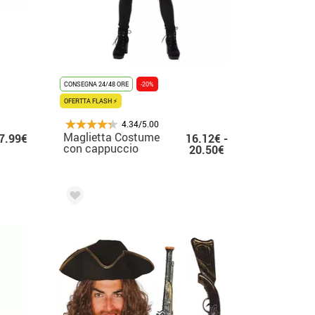
CONSEGNA 24/48 ORE
-20%
OFERTTA FLASH ⚡
4.34/5.00
Maglietta Costume
7.99€
16.12€ -
con cappuccio
20.50€
bomber british
fortnite per donna