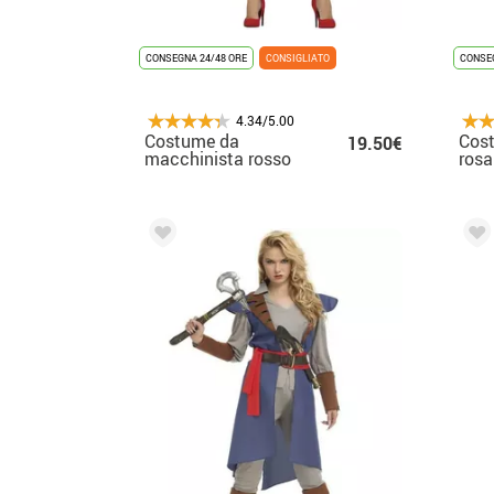
CONSEGNA 24/48 ORE
CONSIGLIATO
CONSEG
4.34/5.00
Costume da
Cos
19.50€
macchinista rosso
rosa
per donna
don