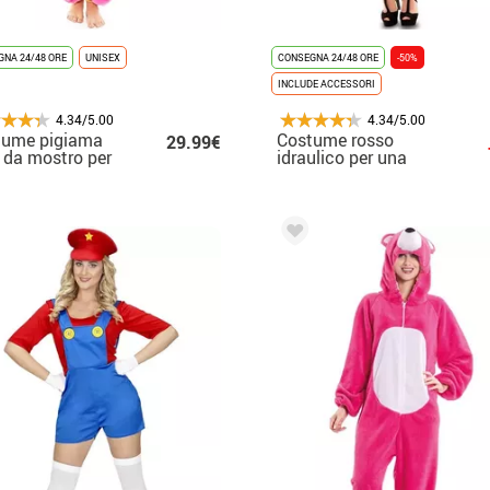
NA 24/48 ORE
UNISEX
CONSEGNA 24/48 ORE
-50%
INCLUDE ACCESSORI
4.34/5.00
4.34/5.00
tume pigiama
Costume rosso
29.99€
 da mostro per
idraulico per una
na
donna