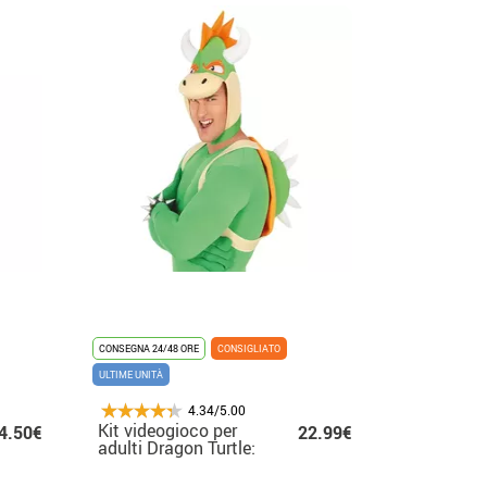
CONSEGNA 24/48 ORE
CONSIGLIATO
ULTIME UNITÀ
4.34/5.00
Kit videogioco per
4.50€
22.99€
adulti Dragon Turtle:
cappello e zaino