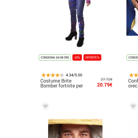
CONSEGNA 24/48 ORE
-25%
OFFERTE %
CONSEG
4.34/5.00
27.72€
Costume Brite
Conf
20.79€
Bomber fortnite per
orec
donna
oro 
17,