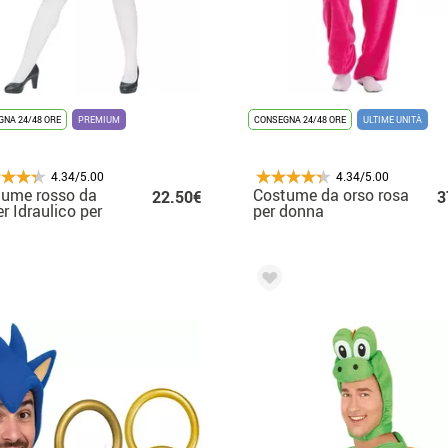
NA 24/48 ORE
PREMIUM
CONSEGNA 24/48 ORE
ULTIME UNITÀ
4.34/5.00
4.34/5.00
tume rosso da
Costume da orso rosa
22.50€
3
r Idraulico per
per donna
na