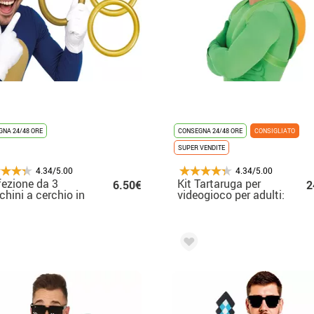
NA 24/48 ORE
CONSEGNA 24/48 ORE
CONSIGLIATO
SUPER VENDITE
4.34/5.00
4.34/5.00
ezione da 3
Kit Tartaruga per
6.50€
2
chini a cerchio in
videogioco per adulti:
con riccio blu da
cappello e zaino
5 cm