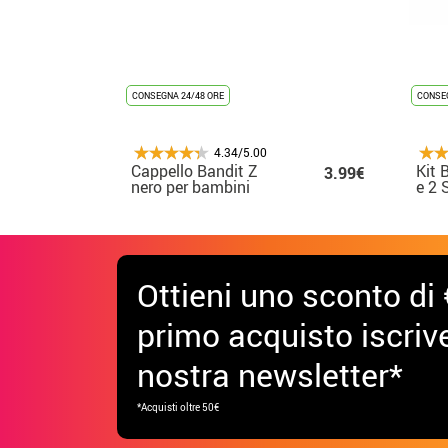
CONSEGNA 24/48 ORE
CONSEG
4.34/5.00
Cappello Bandit Z
Kit 
3.99€
nero per bambini
e 2 
(60x
Ottieni uno sconto di 
primo acquisto iscrive
nostra newsletter*
*Acquisti oltre 50€