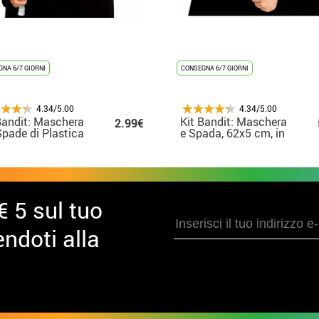
NA 6/7 GIORNI
CONSEGNA 6/7 GIORNI
4.34/5.00
4.34/5.00
Bandit: Maschera
Kit Bandit: Maschera
2.99€
Spade di Plastica
e Spada, 62x5 cm, in
9 cm)
plastica
€ 5 sul tuo
ndoti alla