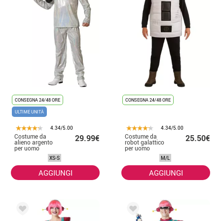
CONSEGNA 24/48 ORE
CONSEGNA 24/48 ORE
ULTIME UNITÀ
4.34/5.00
4.34/5.00
Costume da
Costume da
29.99€
25.50€
alieno argento
robot galattico
per uomo
per uomo
XS-S
M/L
AGGIUNGI
AGGIUNGI