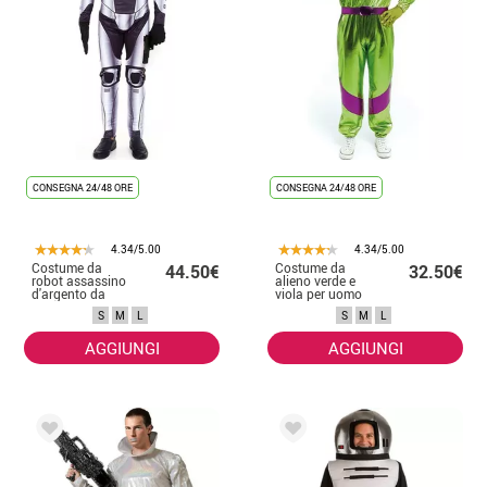
CONSEGNA 24/48 ORE
CONSEGNA 24/48 ORE
4.34/5.00
4.34/5.00
Costume da
Costume da
44.50€
32.50€
robot assassino
alieno verde e
d'argento da
viola per uomo
uomo
S
M
L
S
M
L
AGGIUNGI
AGGIUNGI