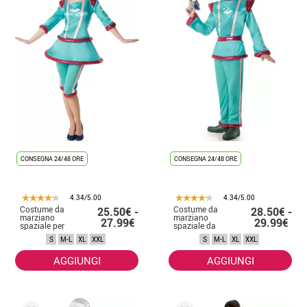
CONSEGNA 24/48 ORE
CONSEGNA 24/48 ORE
4.34/5.00
4.34/5.00
Costume da
Costume da
25.50€ -
28.50€ -
marziano
marziano
27.99€
29.99€
spaziale per
spaziale da
donna
uomo
S
M-L
XL
XXL
S
M-L
XL
XXL
AGGIUNGI
AGGIUNGI