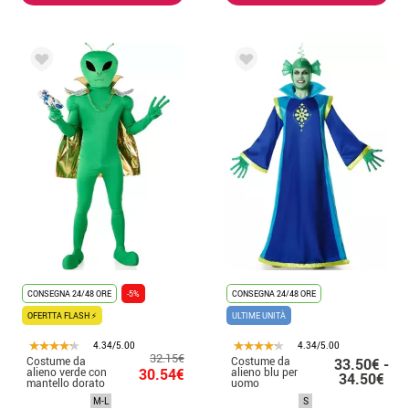
CONSEGNA 24/48 ORE
-5%
CONSEGNA 24/48 ORE
OFERTTA FLASH ⚡
ULTIME UNITÀ
4.34/5.00
4.34/5.00
32.15€
Costume da
Costume da
33.50€ -
alieno verde con
30.54€
alieno blu per
34.50€
mantello dorato
uomo
per uomo
M-L
S