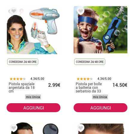
CONSEGNA 24/48 ORE
CONSEGNA 24/48 ORE
4.34/5.00
4.34/5.00
Pistola spaziale
Pistola per bolle
2.99€
14.50€
argentata da 18
a batteria con
cm
serbatoio da 33
cm
mis.Unica
mis.Unica
AGGIUNGI
AGGIUNGI