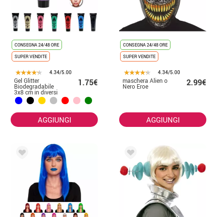
CONSEGNA 24/48 ORE
CONSEGNA 24/48 ORE
SUPER VENDITE
SUPER VENDITE
4.34/5.00
4.34/5.00
Gel Glitter
maschera Alien o
1.75€
2.99€
Biodegradabile
Nero Eroe
3x8 cm in diversi
colori
AGGIUNGI
AGGIUNGI