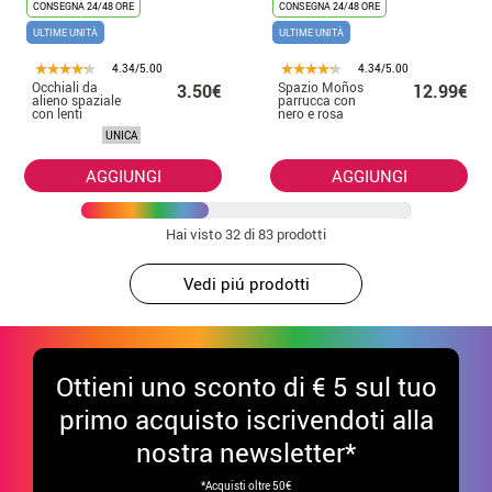
CONSEGNA 24/48 ORE
CONSEGNA 24/48 ORE
ULTIME UNITÀ
ULTIME UNITÀ
4.34/5.00
4.34/5.00
Occhiali da
Spazio Moños
3.50€
12.99€
alieno spaziale
parrucca con
con lenti
nero e rosa
olografiche
UNICA
AGGIUNGI
AGGIUNGI
Hai visto
32
di 83 prodotti
Vedi piú prodotti
Ottieni uno sconto di € 5 sul tuo
primo acquisto iscrivendoti alla
nostra newsletter*
*Acquisti oltre 50€