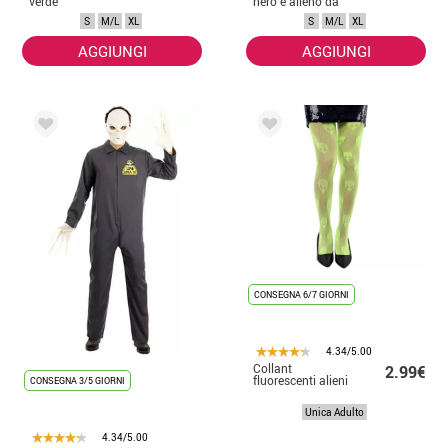
verde
nero e alieno da
uomo
S
M/L
XL
S
M/L
XL
AGGIUNGI
AGGIUNGI
CONSEGNA 6/7 GIORNI
4.34/5.00
Collant
2.99€
fluorescenti alieni
CONSEGNA 3/5 GIORNI
Unica Adulto
4.34/5.00