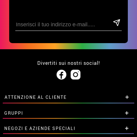
Divertiti sui nostri social!
ATTENZIONE AL CLIENTE
• Su di noi
GRUPPI
• Condizioni di vendita
• Avviso legale
privacy
Sconti speciali per gruppi.
NEGOZI E AZIENDE SPECIALI
• Attenzione al cliente
Contattaci qui