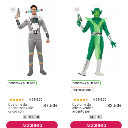
CONSEGNA 24/48 ORE
CONSEGNA 24/48 ORE
SUPER VENDITE
4.34/5.00
4.34/5.00
Costume da
Costume da
37.50€
32.50€
Agente spaziale
alieno verde e
grigio con
argento per
braccialetti per
uomo
S
M-L
XL
M-L
XL
uomo
AGGIUNGI
AGGIUNGI