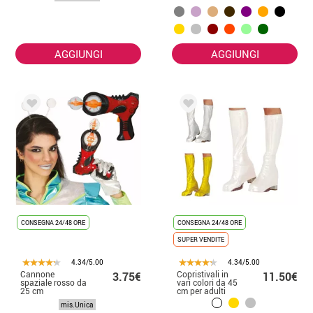
AGGIUNGI
AGGIUNGI
CONSEGNA 24/48 ORE
CONSEGNA 24/48 ORE
SUPER VENDITE
4.34/5.00
4.34/5.00
Cannone
Copristivali in
3.75€
11.50€
spaziale rosso da
vari colori da 45
25 cm
cm per adulti
mis.Unica