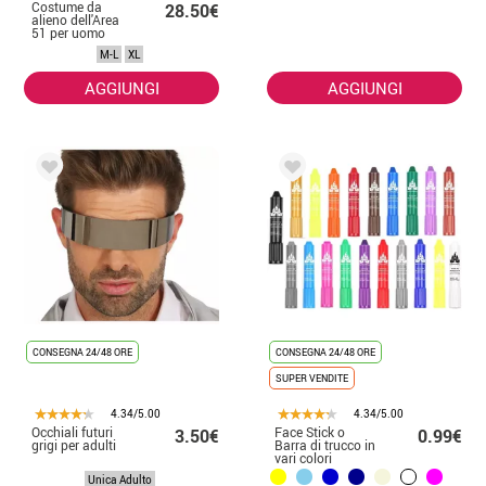
Costume da
28.50€
alieno dell'Area
51 per uomo
M-L
XL
AGGIUNGI
AGGIUNGI
CONSEGNA 24/48 ORE
CONSEGNA 24/48 ORE
SUPER VENDITE
4.34/5.00
4.34/5.00
Occhiali futuri
Face Stick o
3.50€
0.99€
grigi per adulti
Barra di trucco in
vari colori
Unica Adulto