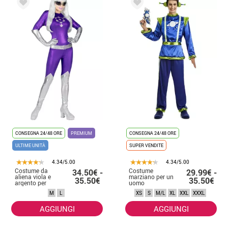
CONSEGNA 24/48 ORE
PREMIUM
CONSEGNA 24/48 ORE
ULTIME UNITÀ
SUPER VENDITE
4.34/5.00
4.34/5.00
Costume da
Costume
34.50€ -
29.99€ -
aliena viola e
marziano per un
35.50€
35.50€
argento per
uomo
donna
M
L
XS
S
M/L
XL
XXL
XXXL
AGGIUNGI
AGGIUNGI