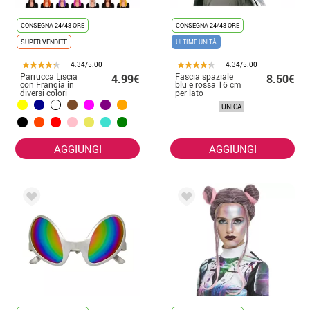
CONSEGNA 24/48 ORE
CONSEGNA 24/48 ORE
SUPER VENDITE
ULTIME UNITÀ
4.34/5.00
4.34/5.00
Parrucca Liscia
Fascia spaziale
4.99€
8.50€
con Frangia in
blu e rossa 16 cm
diversi colori
per lato
UNICA
AGGIUNGI
AGGIUNGI