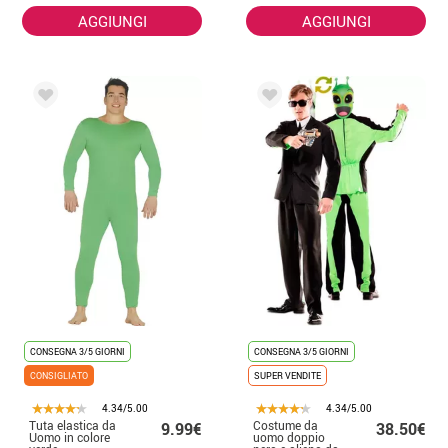
AGGIUNGI
AGGIUNGI
CONSEGNA 3/5 GIORNI
CONSEGNA 3/5 GIORNI
CONSIGLIATO
SUPER VENDITE
4.34/5.00
4.34/5.00
Tuta elastica da
Costume da
9.99€
38.50€
Uomo in colore
uomo doppio