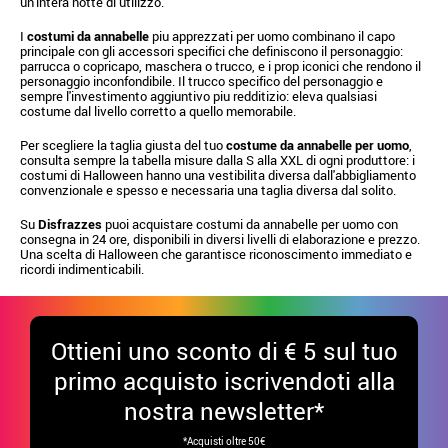
un'intera notte di utilizzo.
I
costumi da annabelle
piu apprezzati per uomo combinano il capo
principale con gli accessori specifici che definiscono il personaggio:
parrucca o copricapo, maschera o trucco, e i prop iconici che rendono il
personaggio inconfondibile. Il trucco specifico del personaggio e
sempre l'investimento aggiuntivo piu redditizio: eleva qualsiasi
costume dal livello corretto a quello memorabile.
Per scegliere la taglia giusta del tuo
costume da annabelle per uomo
,
consulta sempre la tabella misure dalla S alla XXL di ogni produttore: i
costumi di Halloween hanno una vestibilita diversa dall'abbigliamento
convenzionale e spesso e necessaria una taglia diversa dal solito.
Su
Disfrazzes
puoi acquistare costumi da annabelle per uomo con
consegna in 24 ore, disponibili in diversi livelli di elaborazione e prezzo.
Una scelta di Halloween che garantisce riconoscimento immediato e
ricordi indimenticabili.
Ottieni uno sconto di € 5 sul tuo
primo acquisto iscrivendoti alla
nostra newsletter*
*Acquisti oltre 50€