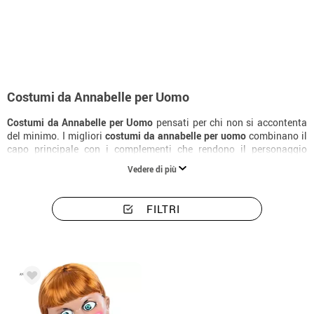
Inizio
Costumi di Halloween
Costumi di Annabelle
Costumi uomo Annabel
Costumi da Annabelle per Uomo
Costumi da Annabelle per Uomo
pensati per chi non si accontenta
del minimo. I migliori
costumi da annabelle per uomo
combinano il
capo principale con i complementi che rendono il personaggio
riconoscibile all'istante. Scopri tutta la collezione di
costumi da
Vedere di più
annabelle
per uomo e trova la versione perfetta per il tuo Halloween.
FILTRI