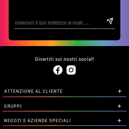
Divertiti sui nostri social!
ATTENZIONE AL CLIENTE
• Su di noi
GRUPPI
• Condizioni di vendita
• Avviso legale
privacy
Sconti speciali per gruppi.
NEGOZI E AZIENDE SPECIALI
• Attenzione al cliente
Contattaci qui