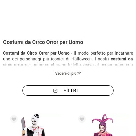
Inizio
Costumi di Halloween
Circo Sinistro
Costumi uomo circo orror
Costumi da Circo Orror per Uomo
Costumi da Circo Orror per Uomo
- il modo perfetto per incarnare
uno dei personaggi piu iconici di Halloween. I nostri
costumi da
circo orror
per uomo combinano fedelta visiva al personaggio con
comfort per un'intera notte di festa. Con diversi livelli di
Vedere di più
elaborazione disponibili, trovi il
costume da circo orror per uomo
ideale al miglior prezzo, con consegna in 24 ore.
FILTRI