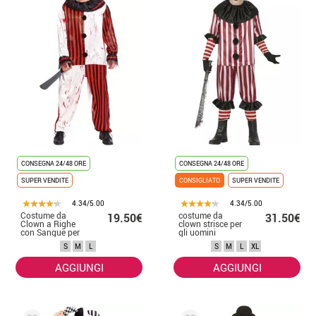
CONSEGNA 24/48 ORE
CONSEGNA 24/48 ORE
SUPER VENDITE
CONSIGLIATO
SUPER VENDITE
4.34/5.00
4.34/5.00
Costume da
costume da
19.50€
31.50€
Clown a Righe
clown strisce per
con Sangue per
gli uomini
uomo
S
M
L
S
M
L
XL
AGGIUNGI
AGGIUNGI