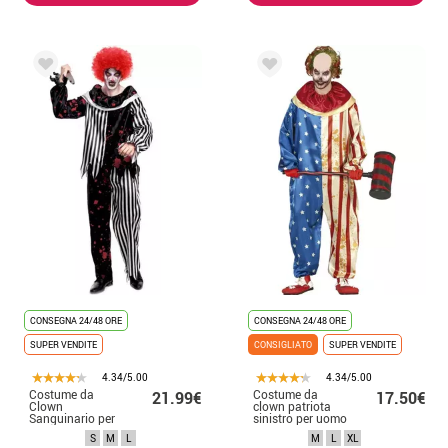
CONSEGNA 24/48 ORE
CONSEGNA 24/48 ORE
SUPER VENDITE
CONSIGLIATO
SUPER VENDITE
4.34/5.00
4.34/5.00
Costume da
Costume da
21.99€
17.50€
Clown
clown patriota
Sanguinario per
sinistro per uomo
uomo
S
M
L
M
L
XL