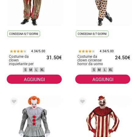
CONSEGNA 6/7 GIORNI
CONSEGNA 6/7 GIORNI
4.34/5.00
4.34/5.00
Costume da
Costume da
31.50€
24.50€
clown
clown circense
inquietante per
horror da uomo
uomo
S
M
L
XL
S
M
L
XL
AGGIUNGI
AGGIUNGI