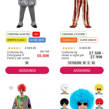
CONSEGNA 24/48 ORE
-20%
CONSEGNA 3/5 GIORNI
OFERTTA FLASH ⚡
ULTIME UNITÀ
CONSIGLIATO
SUPER VENDITE
4.34/5.00
4.34/5.00
68.75€
Costume da
Costume da
27.50€ -
Pennywise IT
55.00€
clown a righe per
27.99€
Parte 2 per uomo
uomo
M
14-16A (XS)
M
L
XL
AGGIUNGI
AGGIUNGI