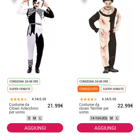
CONSEGNA 24/48 ORE
CONSEGNA 24/48 ORE
SUPER VENDITE
CONSIGLIATO
SUPER VENDITE
4.34/5.00
4.34/5.00
Costume da
Costume da
21.99€
22.99€
Clown Arlecchino
clown Terrifier per
per uomo
uomo
S
M
L
14-16A (XS)
M
L
AGGIUNGI
AGGIUNGI