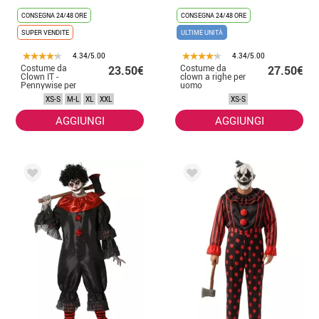
CONSEGNA 24/48 ORE
CONSEGNA 24/48 ORE
SUPER VENDITE
ULTIME UNITÀ
4.34/5.00
4.34/5.00
Costume da
Costume da
23.50€
27.50€
Clown IT -
clown a righe per
Pennywise per
uomo
uomo
XS-S
M-L
XL
XXL
XS-S
AGGIUNGI
AGGIUNGI