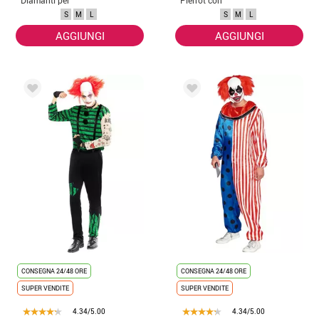
uomo
cappello per
S
M
L
S
M
L
uomo
AGGIUNGI
AGGIUNGI
CONSEGNA 24/48 ORE
CONSEGNA 24/48 ORE
SUPER VENDITE
SUPER VENDITE
4.34/5.00
4.34/5.00