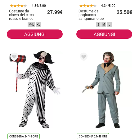
4.34/5.00
4.34/5.00
Costume da
Costume da
27.99€
25.50€
clown del circo
pagliaccio
rosso e bianco
sanguinario per
per uomo
uomo
M-L
XL
S
M
L
AGGIUNGI
AGGIUNGI
CONSEGNA 24/48 ORE
CONSEGNA 24/48 ORE