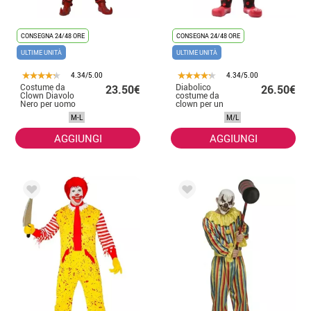
CONSEGNA 24/48 ORE
CONSEGNA 24/48 ORE
ULTIME UNITÀ
ULTIME UNITÀ
4.34/5.00
4.34/5.00
Costume da
Diabolico
23.50€
26.50€
Clown Diavolo
costume da
Nero per uomo
clown per un
uomo
M-L
M/L
AGGIUNGI
AGGIUNGI