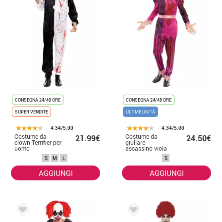
CONSEGNA 24/48 ORE
CONSEGNA 24/48 ORE
SUPER VENDITE
ULTIME UNITÀ
4.34/5.00
4.34/5.00
Costume da
Costume da
21.99€
24.50€
clown Terrifier per
giullare
uomo
assassino viola
con cappello per
S
M
L
S
uomo
AGGIUNGI
AGGIUNGI