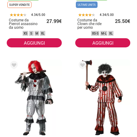
SUPER VENDITE
ULTIME UNITÀ
4.34/5.00
4.34/5.00
Costume da
Costume da
27.99€
25.50€
Pierrot assassino
Clown che ride
da uomo
per uomo
XS
S
M
XL
XS-S
M-L
XL
AGGIUNGI
AGGIUNGI