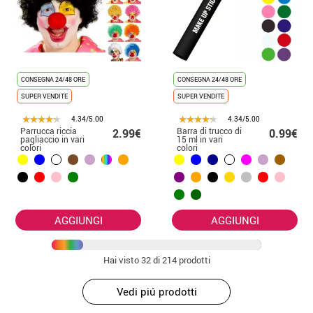
CONSEGNA 24/48 ORE
CONSEGNA 24/48 ORE
SUPER VENDITE
SUPER VENDITE
4.34/5.00
4.34/5.00
Parrucca riccia
Barra di trucco di
2.99€
0.99€
pagliaccio in vari
15 ml in vari
colori
colori
AGGIUNGI
AGGIUNGI
Hai visto
32
di 214 prodotti
Vedi piú prodotti