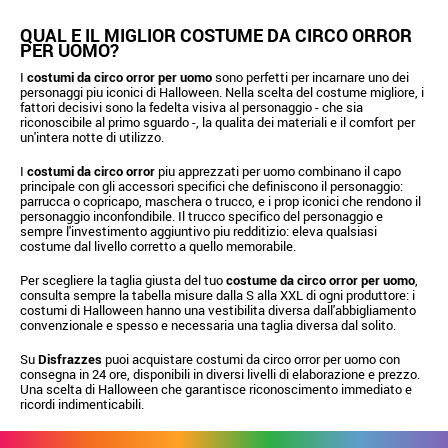
QUAL E IL MIGLIOR COSTUME DA CIRCO ORROR
PER UOMO?
I
costumi da circo orror per uomo
sono perfetti per incarnare uno dei
personaggi piu iconici di Halloween. Nella scelta del costume migliore, i
fattori decisivi sono la fedelta visiva al personaggio - che sia
riconoscibile al primo sguardo -, la qualita dei materiali e il comfort per
un'intera notte di utilizzo.
I
costumi da circo orror
piu apprezzati per uomo combinano il capo
principale con gli accessori specifici che definiscono il personaggio:
parrucca o copricapo, maschera o trucco, e i prop iconici che rendono il
personaggio inconfondibile. Il trucco specifico del personaggio e
sempre l'investimento aggiuntivo piu redditizio: eleva qualsiasi
costume dal livello corretto a quello memorabile.
Per scegliere la taglia giusta del tuo
costume da circo orror per uomo
,
consulta sempre la tabella misure dalla S alla XXL di ogni produttore: i
costumi di Halloween hanno una vestibilita diversa dall'abbigliamento
convenzionale e spesso e necessaria una taglia diversa dal solito.
Su
Disfrazzes
puoi acquistare costumi da circo orror per uomo con
consegna in 24 ore, disponibili in diversi livelli di elaborazione e prezzo.
Una scelta di Halloween che garantisce riconoscimento immediato e
ricordi indimenticabili.