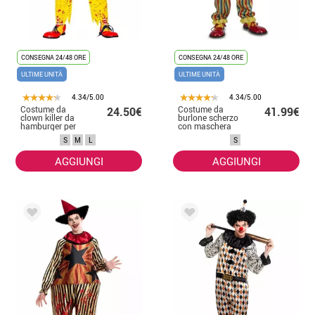
CONSEGNA 24/48 ORE
CONSEGNA 24/48 ORE
ULTIME UNITÀ
ULTIME UNITÀ
4.34/5.00
4.34/5.00
Costume da
Costume da
24.50€
41.99€
clown killer da
burlone scherzo
hamburger per
con maschera
uomo
per uomo
S
M
L
S
AGGIUNGI
AGGIUNGI