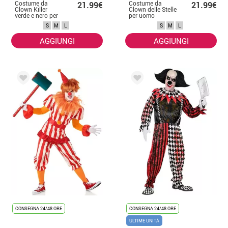
Costume da
Costume da
21.99€
21.99€
Clown Killer
Clown delle Stelle
verde e nero per
per uomo
uomo
S
M
L
S
M
L
AGGIUNGI
AGGIUNGI
CONSEGNA 24/48 ORE
CONSEGNA 24/48 ORE
ULTIME UNITÀ