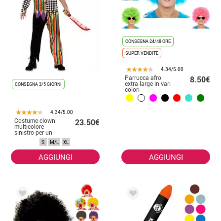
CONSEGNA 24/48 ORE
SUPER VENDITE
4.34/5.00
Parrucca afro
8.50€
extra large in vari
CONSEGNA 3/5 GIORNI
colori
4.34/5.00
Costume clown
23.50€
multicolore
sinistro per un
uomo
S
M/L
XL
AGGIUNGI
AGGIUNGI