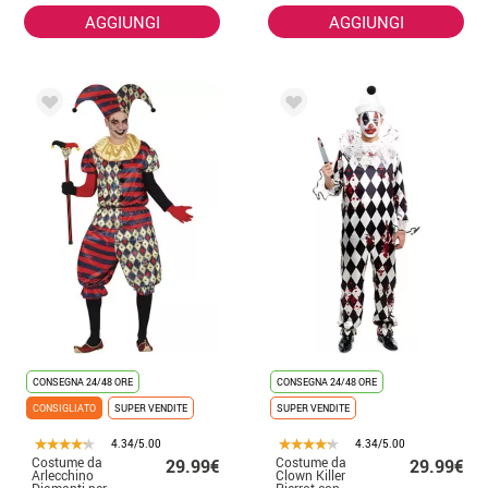
AGGIUNGI
AGGIUNGI
CONSEGNA 24/48 ORE
CONSEGNA 24/48 ORE
CONSIGLIATO
SUPER VENDITE
SUPER VENDITE
4.34/5.00
4.34/5.00
Costume da
Costume da
29.99€
29.99€
Arlecchino
Clown Killer
Diamanti per
Pierrot con