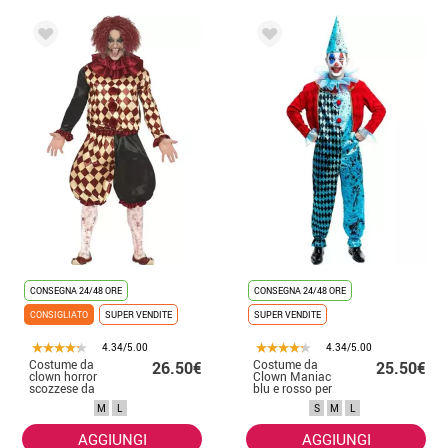
CONSEGNA 24/48 ORE
CONSEGNA 24/48 ORE
CONSIGLIATO
SUPER VENDITE
SUPER VENDITE
4.34/5.00
4.34/5.00
Costume da
Costume da
26.50€
25.50€
clown horror
Clown Maniac
scozzese da
blu e rosso per
uomo
uomo
M
L
S
M
L
AGGIUNGI
AGGIUNGI