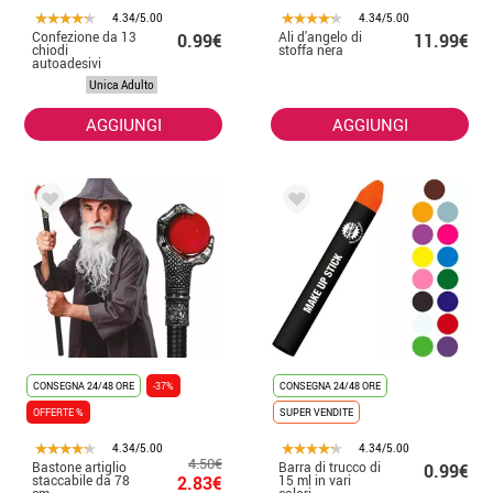
4.34/5.00
4.34/5.00
Confezione da 13
Ali d'angelo di
0.99€
11.99€
chiodi
stoffa nera
autoadesivi
effetto metallo
Unica Adulto
rosso
AGGIUNGI
AGGIUNGI
CONSEGNA 24/48 ORE
-37%
CONSEGNA 24/48 ORE
OFFERTE %
SUPER VENDITE
4.34/5.00
4.34/5.00
4.50€
Bastone artiglio
Barra di trucco di
0.99€
staccabile da 78
2.83€
15 ml in vari
cm
colori