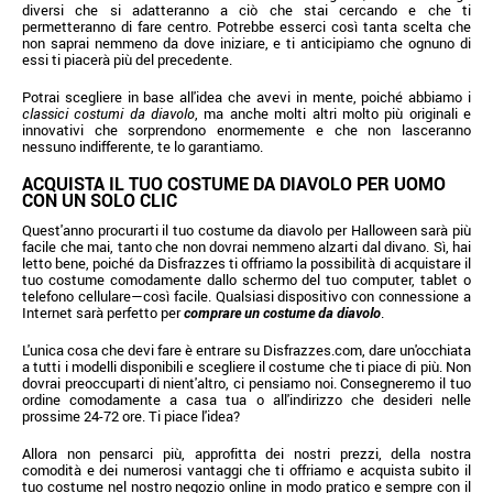
diversi che si adatteranno a ciò che stai cercando e che ti
permetteranno di fare centro. Potrebbe esserci così tanta scelta che
non saprai nemmeno da dove iniziare, e ti anticipiamo che ognuno di
essi ti piacerà più del precedente.
Potrai scegliere in base all'idea che avevi in mente, poiché abbiamo i
classici costumi da diavolo
, ma anche molti altri molto più originali e
innovativi che sorprendono enormemente e che non lasceranno
nessuno indifferente, te lo garantiamo.
ACQUISTA IL TUO COSTUME DA DIAVOLO PER UOMO
CON UN SOLO CLIC
Quest'anno procurarti il tuo costume da diavolo per Halloween sarà più
facile che mai, tanto che non dovrai nemmeno alzarti dal divano. Sì, hai
letto bene, poiché da Disfrazzes ti offriamo la possibilità di acquistare il
tuo costume comodamente dallo schermo del tuo computer, tablet o
telefono cellulare—così facile. Qualsiasi dispositivo con connessione a
Internet sarà perfetto per
comprare un costume da diavolo
.
L'unica cosa che devi fare è entrare su Disfrazzes.com, dare un'occhiata
a tutti i modelli disponibili e scegliere il costume che ti piace di più. Non
dovrai preoccuparti di nient'altro, ci pensiamo noi. Consegneremo il tuo
ordine comodamente a casa tua o all'indirizzo che desideri nelle
prossime 24-72 ore. Ti piace l'idea?
Allora non pensarci più, approfitta dei nostri prezzi, della nostra
comodità e dei numerosi vantaggi che ti offriamo e acquista subito il
tuo costume nel nostro negozio online in modo pratico e sempre con il