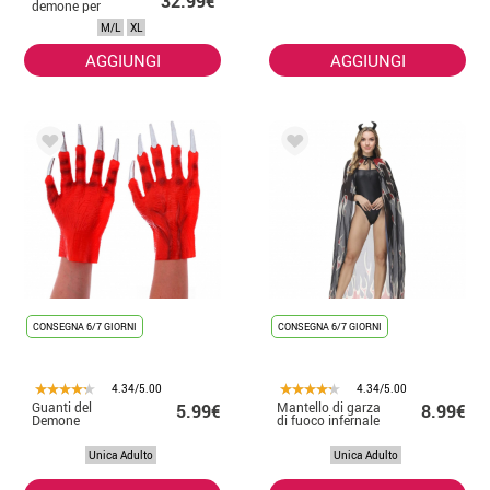
32.99€
demone per
l'uomo
M/L
XL
AGGIUNGI
AGGIUNGI
CONSEGNA 6/7 GIORNI
CONSEGNA 6/7 GIORNI
4.34/5.00
4.34/5.00
Guanti del
Mantello di garza
5.99€
8.99€
Demone
di fuoco infernale
Unica Adulto
Unica Adulto