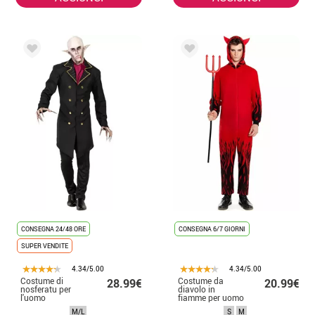
CONSEGNA 24/48 ORE
CONSEGNA 6/7 GIORNI
SUPER VENDITE
4.34/5.00
4.34/5.00
Costume di
Costume da
28.99€
20.99€
nosferatu per
diavolo in
l'uomo
fiamme per uomo
M/L
S
M