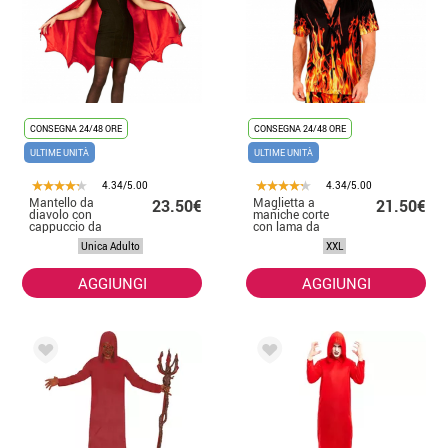
CONSEGNA 24/48 ORE
CONSEGNA 24/48 ORE
ULTIME UNITÀ
ULTIME UNITÀ
4.34/5.00
4.34/5.00
Mantello da
Maglietta a
23.50€
21.50€
diavolo con
maniche corte
cappuccio da
con lama da
donna
uomo
Unica Adulto
XXL
AGGIUNGI
AGGIUNGI