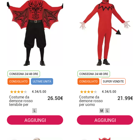
CONSEGNA 24/48 ORE
CONSEGNA 24/48 ORE
CONSIGLIATO
ULTIME UNITÀ
CONSIGLIATO
SUPER VENDITE
4.34/5.00
4.34/5.00
Costume da
Costume da
26.50€
21.99€
demone rosso
demone rosso
temibile per
per uomo
uomo
L
M
L
AGGIUNGI
AGGIUNGI