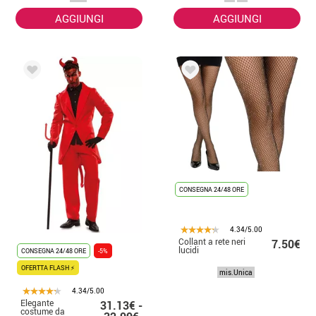
AGGIUNGI
AGGIUNGI
CONSEGNA 24/48 ORE
4.34/5.00
Collant a rete neri
7.50€
lucidi
CONSEGNA 24/48 ORE
-5%
OFERTTA FLASH ⚡
mis.Unica
4.34/5.00
Elegante
31.13€ -
costume da