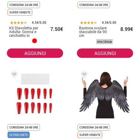
CONSEGNA 24/48 ORE
CONSEGNA 24/48 ORE
SUPER VENDITE
4.34/5.00
4.34/5.00
Kit Diavoletta per
Bastone oculare
7.50€
8.99€
Adulta: Gonna e
staccabile da 90
cerchietto in
cm
diversi colori
mis.Unica
AGGIUNGI
AGGIUNGI
CONSEGNA 24/48 ORE
CONSEGNA 24/48 ORE
ULTIME UNITÀ
SUPER VENDITE