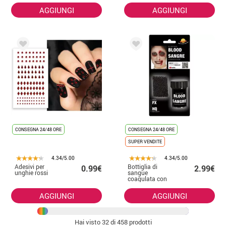
AGGIUNGI
AGGIUNGI
CONSEGNA 24/48 ORE
CONSEGNA 24/48 ORE
SUPER VENDITE
4.34/5.00
4.34/5.00
Adesivi per
Bottiglia di
0.99€
2.99€
unghie rossi
sangue
coagulata con
spugna 15 g
AGGIUNGI
AGGIUNGI
Hai visto
32
di 458 prodotti