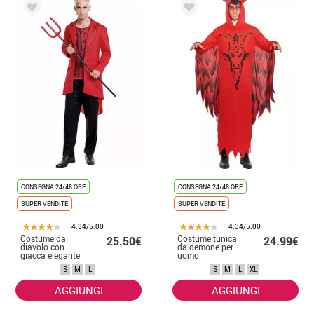
CONSEGNA 24/48 ORE
CONSEGNA 24/48 ORE
SUPER VENDITE
SUPER VENDITE
4.34/5.00
4.34/5.00
Costume da
Costume tunica
25.50€
24.99€
diavolo con
da demone per
giacca elegante
uomo
per uomo
S
M
L
S
M
L
XL
AGGIUNGI
AGGIUNGI