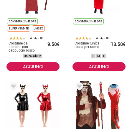
CONSEGNA 24/48 ORE
CONSEGNA 24/48 ORE
SUPER VENDITE
UNISEX
4.34/5.00
4.34/5.00
Costume da
Costume tunica
9.50€
13.50€
demone con
rossa per uomo
cappuccio rosso
per adulti
Unica Adulto
S
M
L
AGGIUNGI
AGGIUNGI