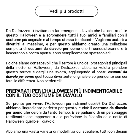
Vedi piú prodotti
Da Disfrazzes ti invitiamo a far emergere il diavolo che hai dentro di te
questo Halloween e a sorprendere tutti i tuoi amici e familiari con il
costume più originale e al tempo stesso terrificante. Vogliamo aiutarti a
divertirti al massimo, e per questo abbiamo creato una collezione
completa di
costumi da diavolo per uomo
che ti conquisteranno e ti
lasceranno a bocca aperta, sono semplicemente spettacolari!
Poiché siamo consapevoli che il terrore è uno dei protagonisti principali
della notte di Halloween, da Disfrazzes abbiamo voluto prendere
questo terrore e dargli una svolta, aggiungendo ai nostri
costumi da
diavolo per uomo
quel tocco divertente, originale e sorprendente con cui
farai la differenza. Non perderteli!
PREPARATI PER L'HALLOWEEN PIÙ INDIMENTICABILE
CON IL TUO COSTUME DA DIAVOLO
Sei pronto per vivere l'Halloween più indimenticabile? Da Disfrazzes
abbiamo l'ingrediente perfetto per questo, e cioè il
costume da diavolo
per uomo
che cerchi da tanto tempo. E se parliamo di un personaggio
terrificante che rappresenta alla perfezione la filosofia della notte di
Halloween, quello è il diavolo.
Abbiamo una vasta varietà di modelli tra cui scegliere, tutti con design