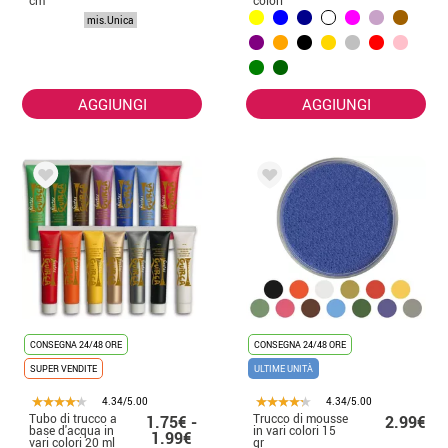
mis.Unica
AGGIUNGI
AGGIUNGI
CONSEGNA 24/48 ORE
CONSEGNA 24/48 ORE
SUPER VENDITE
ULTIME UNITÀ
4.34/5.00
4.34/5.00
Tubo di trucco a
Trucco di mousse
1.75€ -
2.99€
base d'acqua in
in vari colori 15
1.99€
vari colori 20 ml
gr