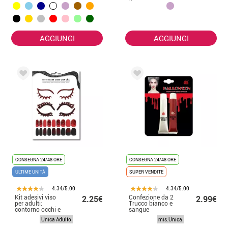
AGGIUNGI
AGGIUNGI
CONSEGNA 24/48 ORE
CONSEGNA 24/48 ORE
ULTIME UNITÀ
SUPER VENDITE
4.34/5.00
4.34/5.00
Kit adesivi viso
Confezione da 2
2.25€
2.99€
per adulti:
Trucco bianco e
contorno occhi e
sangue
unghie ragnatela
Unica Adulto
mis.Unica