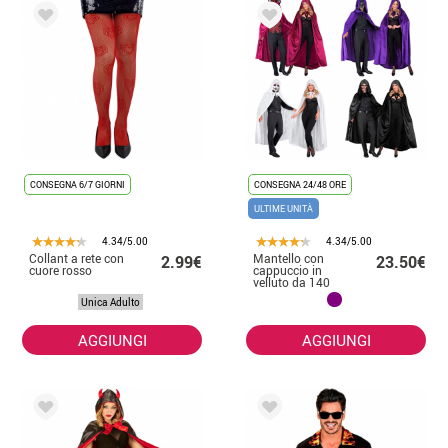
CONSEGNA 6/7 GIORNI
CONSEGNA 24/48 ORE
ULTIME UNITÀ
4.34/5.00
4.34/5.00
Collant a rete con
Mantello con
2.99€
23.50€
cuore rosso
cappuccio in
velluto da 140
cm per adulti in
Unica Adulto
vari colori
AGGIUNGI
AGGIUNGI