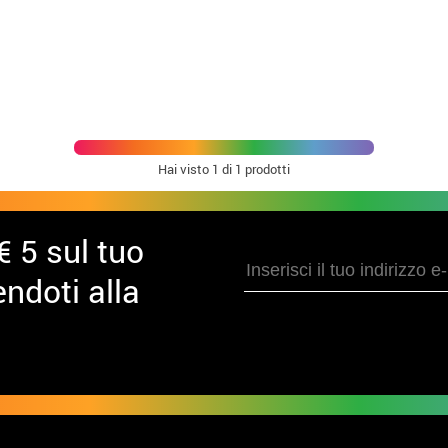
Hai visto
1
di 1 prodotti
€ 5 sul tuo
ndoti alla