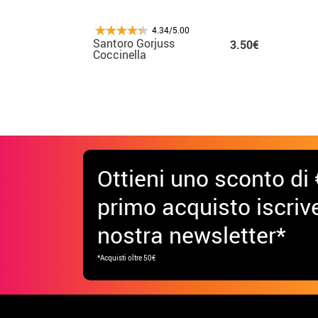
4.34/5.00
Santoro Gorjuss
3.50€
Coccinella
contenitori di carta
per bigiotteria e
ornamenti, Rosa
Pack 2 di 8
Ottieni uno sconto di 
primo acquisto iscrive
nostra newsletter*
*Acquisti oltre 50€