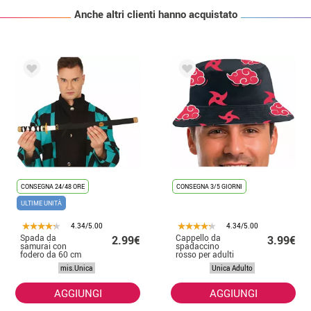
Anche altri clienti hanno acquistato
CONSEGNA 24/48 ORE
CONSEGNA 3/5 GIORNI
ULTIME UNITÀ
4.34/5.00
4.34/5.00
Spada da
Cappello da
2.99€
3.99€
samurai con
spadaccino
fodero da 60 cm
rosso per adulti
mis.Unica
Unica Adulto
AGGIUNGI
AGGIUNGI