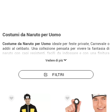
Inizio
Costumi
Costumi uomo Naruto
Costumi da Naruto per Uomo
Costume da Naruto per Uomo
ideale per feste private, Carnevale o
addii al celibato. Una collezione pensata per vivere la fantasia di
naruto con capi resistenti, facili da indossare e con una finitura
molto realistica.
Vedere di più
FILTRI