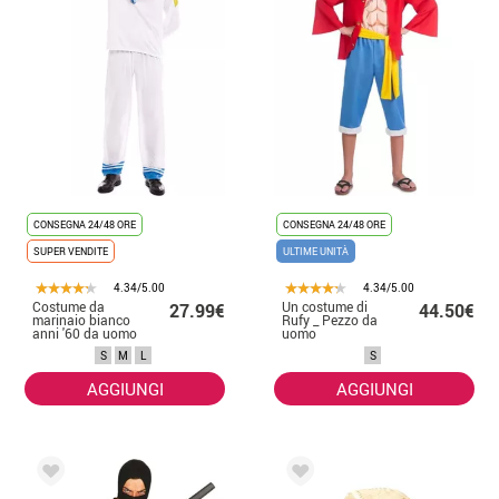
CONSEGNA 24/48 ORE
CONSEGNA 24/48 ORE
SUPER VENDITE
ULTIME UNITÀ
4.34/5.00
4.34/5.00
Costume da
Un costume di
27.99€
44.50€
marinaio bianco
Rufy _ Pezzo da
anni '60 da uomo
uomo
S
M
L
S
AGGIUNGI
AGGIUNGI