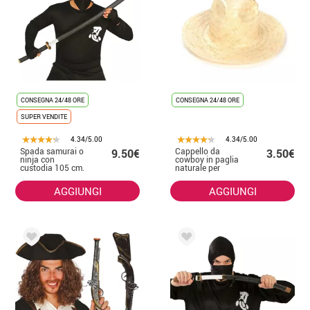
CONSEGNA 24/48 ORE
CONSEGNA 24/48 ORE
SUPER VENDITE
4.34/5.00
4.34/5.00
Spada samurai o
Cappello da
9.50€
3.50€
ninja con
cowboy in paglia
custodia 105 cm.
naturale per
adulti
AGGIUNGI
AGGIUNGI