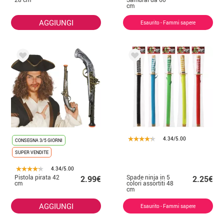
cm
AGGIUNGI
Esaurito - Fammi sapere
4.34/5.00
CONSEGNA 3/5 GIORNI
SUPER VENDITE
4.34/5.00
Pistola pirata 42
Spade ninja in 5
2.99€
2.25€
cm
colori assortiti 48
cm
AGGIUNGI
Esaurito - Fammi sapere