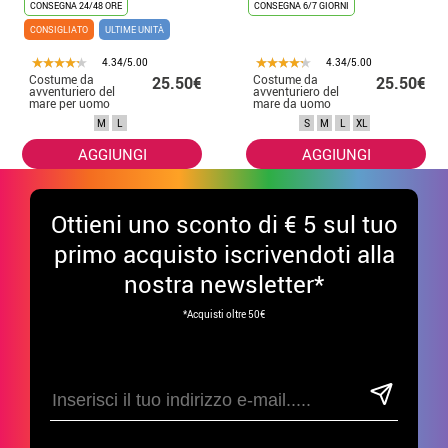
CONSEGNA 24/48 ORE
CONSEGNA 6/7 GIORNI
CONSIGLIATO
ULTIME UNITÀ
4.34/5.00
4.34/5.00
Costume da
Costume da
25.50€
25.50€
avventuriero del
avventuriero del
mare per uomo
mare da uomo
M
L
S
M
L
XL
AGGIUNGI
AGGIUNGI
Ottieni uno sconto di € 5 sul tuo
primo acquisto iscrivendoti alla
nostra newsletter*
*Acquisti oltre 50€