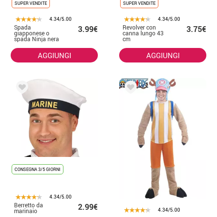
SUPER VENDITE
SUPER VENDITE
4.34/5.00
4.34/5.00
Spada
Revolver con
3.99€
3.75€
giapponese o
canna lungo 43
spada Ninja nera
cm
da 76 cm con
fodero
AGGIUNGI
AGGIUNGI
CONSEGNA 3/5 GIORNI
4.34/5.00
Berretto da
2.99€
4.34/5.00
marinaio