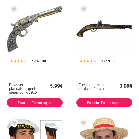
4.34/5.00
4.34/5.00
Revolver
Fucile di fucile o
5.99€
3.99€
placcato argento
pirata di 42 cm
steampunk 39x5
cm
Esaurito - Fammi sapere
Esaurito - Fammi sapere