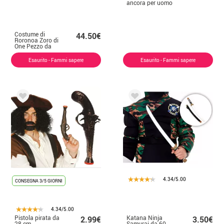
ancora per uomo
Costume di
44.50€
Roronoa Zoro di
One Pezzo da
uomo
Esaurito - Fammi sapere
Esaurito - Fammi sapere
4.34/5.00
CONSEGNA 3/5 GIORNI
4.34/5.00
Pistola pirata da
Katana Ninja
2.99€
3.50€
28 cm
Samurai da 60