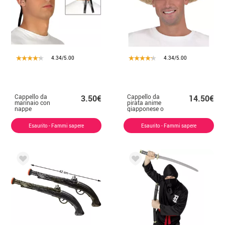
4.34/5.00
4.34/5.00
Cappello da
Cappello da
3.50€
14.50€
marinaio con
pirata anime
nappe
giapponese o
gondoliere per
adulto
Esaurito - Fammi sapere
Esaurito - Fammi sapere