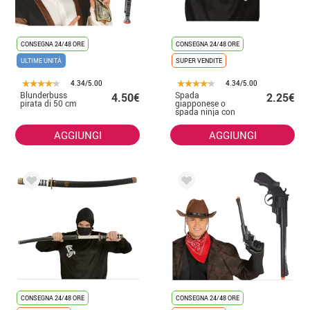
CONSEGNA 24/48 ORE
CONSEGNA 24/48 ORE
ULTIME UNITÀ
SUPER VENDITE
4.34/5.00
4.34/5.00
Blunderbuss
Spada
4.50€
2.25€
pirata di 50 cm
giapponese o
spada ninja con
fodero 59,5 cm
AGGIUNGI
AGGIUNGI
CONSEGNA 24/48 ORE
CONSEGNA 24/48 ORE