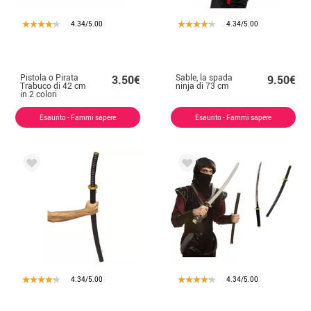
4.34/5.00
4.34/5.00
Pistola o Pirata
Sable, la spada
3.50€
9.50€
Trabuco di 42 cm
ninja di 73 cm
in 2 colori
assortiti
Esaurito - Fammi sapere
Esaurito - Fammi sapere
4.34/5.00
4.34/5.00