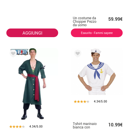
Un costume da
59.99€
Chopper Pezzo
da uomo
AGGIUNGI
Esaurito - Fammi sapere
4.34/5.00
T-shirt marinaio
10.99€
4.34/5.00
bianca con