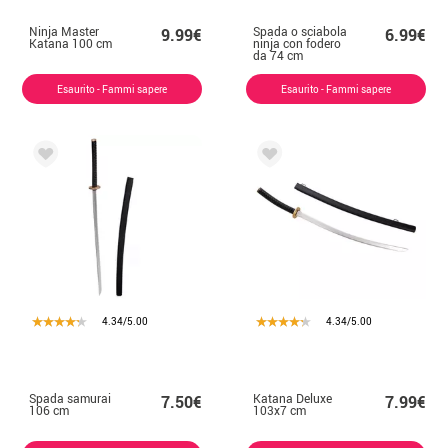
Ninja Master
Spada o sciabola
9.99€
6.99€
Katana 100 cm
ninja con fodero
da 74 cm
Esaurito - Fammi sapere
Esaurito - Fammi sapere
4.34/5.00
4.34/5.00
Spada samurai
Katana Deluxe
7.50€
7.99€
106 cm
103x7 cm