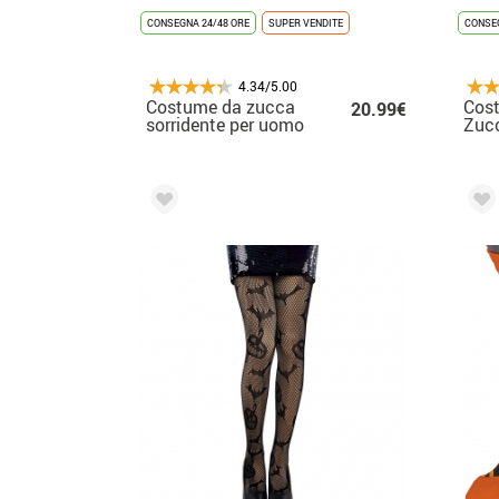
CONSEGNA 24/48 ORE
SUPER VENDITE
CONSEG
4.34/5.00
Costume da zucca
Cost
20.99€
sorridente per uomo
Zucc
zain
bam