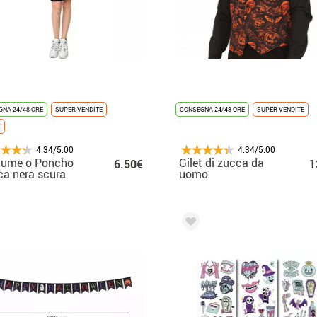
NA 24/48 ORE
SUPER VENDITE
CONSEGNA 24/48 ORE
SUPER VENDITE
X
4.34/5.00
4.34/5.00
tume o Poncho
Gilet di zucca da
6.50€
1
a nera scura
uomo
to 75 cm