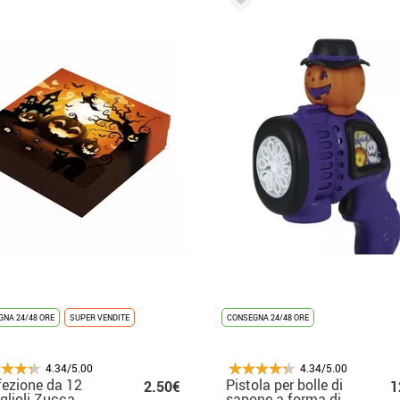
NA 24/48 ORE
SUPER VENDITE
CONSEGNA 24/48 ORE
4.34/5.00
4.34/5.00
ezione da 12
Pistola per bolle di
2.50€
1
glioli Zucca
sapone a forma di