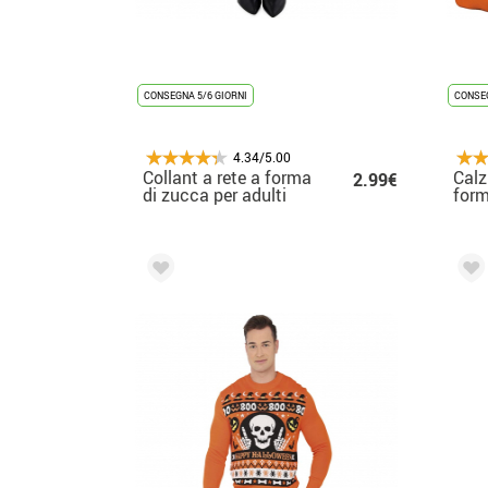
CONSEGNA 5/6 GIORNI
CONSEG
4.34/5.00
Collant a rete a forma
Calz
2.99€
di zucca per adulti
form
tagl