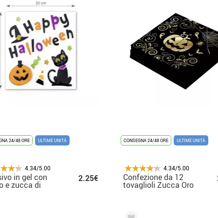
NA 24/48 ORE
ULTIME UNITÀ
CONSEGNA 24/48 ORE
ULTIME UNITÀ
4.34/5.00
4.34/5.00
ivo in gel con
Confezione da 12
2.25€
o e zucca di
tovaglioli Zucca Oro
py Halloween
33X33 cm