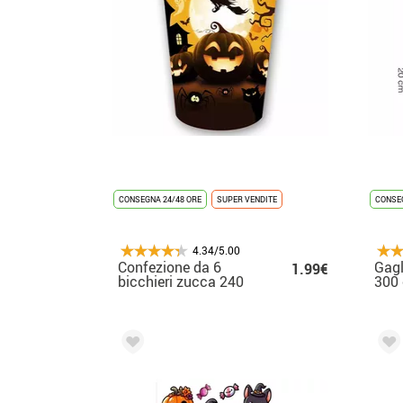
CONSEGNA 24/48 ORE
SUPER VENDITE
CONSEG
4.34/5.00
Confezione da 6
Gagl
1.99€
bicchieri zucca 240
300
ml (9 cm)
(Alt