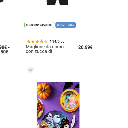
CONSEGNA 24/48 ORE
ULTIME UNITÀ
4.34/5.00
Maglione da uomo
99€ -
20.99€
con zucca di
.50€
Halloween