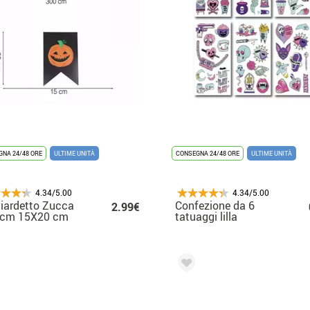
NA 24/48 ORE
ULTIME UNITÀ
CONSEGNA 24/48 ORE
ULTIME UNITÀ
4.34/5.00
4.34/5.00
iardetto Zucca
Confezione da 6
2.99€
 cm 15X20 cm
tatuaggi lilla
a qualità)
luminescenti in
modelli assortiti da
6,8 cm