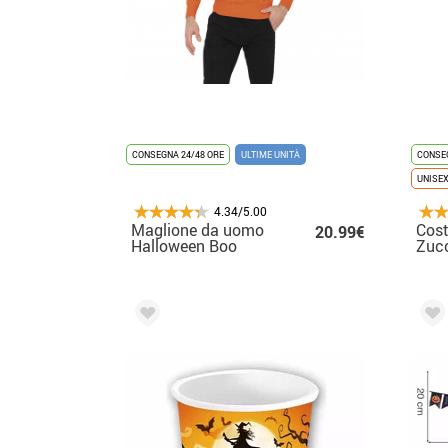
CONSEGNA 24/48 ORE
ULTIME UNITÀ
CONSEG
UNISE
4.34/5.00
Maglione da uomo
Cos
20.99€
Halloween Boo
Zucc
adul