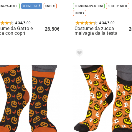
NA 24/48 ORE
ULTIME UNITÀ
UNISEX
CONSEGNA 3/4 GIORNI
SUPER VENDITE
UNISEX
4.34/5.00
4.34/5.00
ume da Gatto e
Costume da zucca
26.50€
2
a con copri
malvagia dalla testa
o per adulto e
grossa per adulto
bino