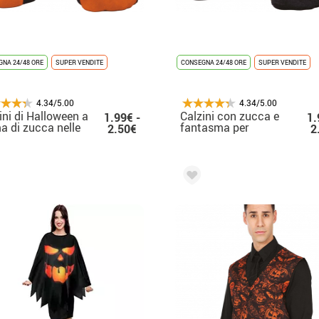
NA 24/48 ORE
SUPER VENDITE
CONSEGNA 24/48 ORE
SUPER VENDITE
4.34/5.00
4.34/5.00
ini di Halloween a
Calzini con zucca e
1.99€ -
1.
a di zucca nelle
fantasma per
2.50€
2
ie dalla 22 alla 48
Halloween nelle taglie
dalla 22 alla 48