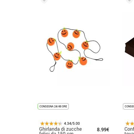
CONSEGNA 24/48 ORE
CONSEG
4.34/5.00
Ghirlanda di zucche
Conf
8.99€
felici da 150 cm
tova