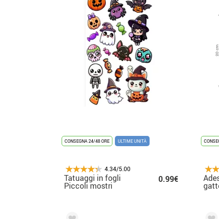
CONSEGNA 24/48 ORE
ULTIME UNITÀ
CONSEG
4.34/5.00
Tatuaggi in fogli
Ades
0.99€
Piccoli mostri
gatt
Hap