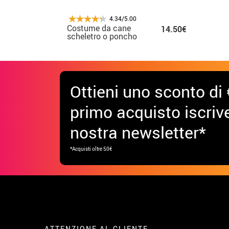
4.34/5.00
Costume da cane
14.50€
scheletro o poncho
per neonato
Ottieni uno sconto di 
primo acquisto iscrive
nostra newsletter*
*Acquisti oltre 50€
ATTENZIONE AL CLIENTE