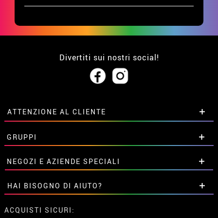
Divertiti sui nostri social!
ATTENZIONE AL CLIENTE
• Su di noi
GRUPPI
• Condizioni di vendita
• Avviso legale
privacy
Sconti speciali per gruppi.
NEGOZI E AZIENDE SPECIALI
• Attenzione al cliente
Contattaci qui
• Utilizzo dei cookies
Sconti speciali per gruppi.
HAI BISOGNO DI AIUTO?
•
Impostazioni dei cookie
Contattaci qui
Non ho ancora fatto l'ordine
ACQUISTI SICURI: