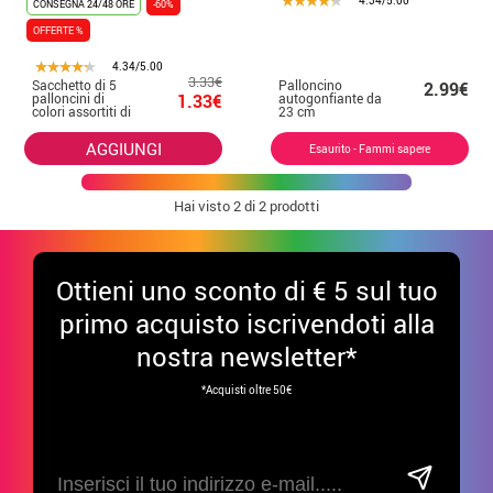
4.34/5.00
CONSEGNA 24/48 ORE
-60%
OFFERTE %
4.34/5.00
3.33€
Sacchetto di 5
Palloncino
2.99€
palloncini di
1.33€
autogonfiante da
colori assortiti di
23 cm
23 cm
AGGIUNGI
Esaurito - Fammi sapere
Hai visto
2
di 2 prodotti
Ottieni uno sconto di € 5 sul tuo
primo acquisto iscrivendoti alla
nostra newsletter*
*Acquisti oltre 50€