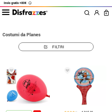
Invio gratis +80€
i
0
Inizio
Costumi
Disney
Costumi Planes
Costumi da Planes
FILTRI