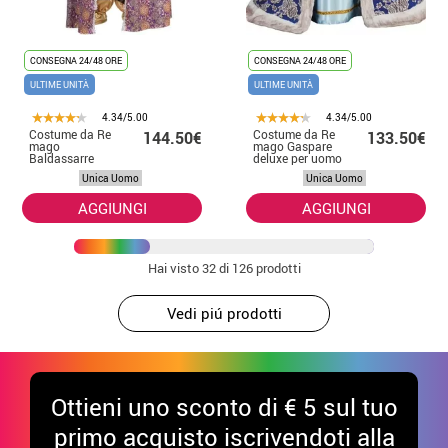
CONSEGNA 24/48 ORE
CONSEGNA 24/48 ORE
ULTIME UNITÀ
ULTIME UNITÀ
4.34/5.00
4.34/5.00
Costume da Re
Costume da Re
144.50€
133.50€
mago
mago Gaspare
Baldassarre
deluxe per uomo
deluxe per uomo
Unica Uomo
Unica Uomo
AGGIUNGI
AGGIUNGI
Hai visto
32
di 126 prodotti
Vedi piú prodotti
Ottieni uno sconto di € 5 sul tuo
primo acquisto iscrivendoti alla