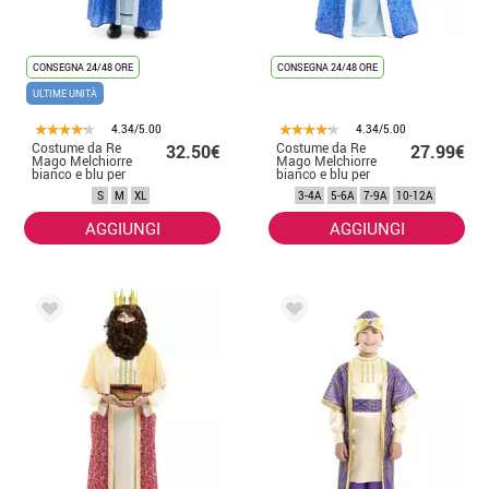
CONSEGNA 24/48 ORE
CONSEGNA 24/48 ORE
ULTIME UNITÀ
4.34/5.00
4.34/5.00
Costume da Re
Costume da Re
32.50€
27.99€
Mago Melchiorre
Mago Melchiorre
bianco e blu per
bianco e blu per
uomo
bambino
S
M
XL
3-4A
5-6A
7-9A
10-12A
AGGIUNGI
AGGIUNGI