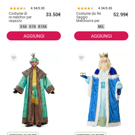
4.34/5.00
4.34/5.00
Costume di
Costume da Re
33.50€
52.99€
re melchor per
Saggio
ragazzo
Melchiorre per
uomo
3-5A
5-7A
8-10A
M/L
AGGIUNGI
AGGIUNGI