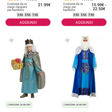
Costume da re
Costume da re
21.99€
15.99€ -
mago Gaspare
mago per
22.50€
per bambino
bambino
3-4A
5-6A
7-9A
3-4A
5-6A
7-9A
AGGIUNGI
AGGIUNGI
CONSEGNA 24/48 ORE
CONSEGNA 24/48 ORE