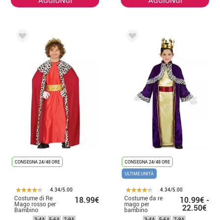
CONSEGNA 24/48 ORE
CONSEGNA 24/48 ORE
ULTIME UNITÀ
4.34/5.00
4.34/5.00
Costume di Re
Costume da re
18.99€
10.99€ -
Mago rosso per
mago per
22.50€
Bambino
bambino
3-4A
5-6A
7-9A
3-4A
5-6A
7-9A