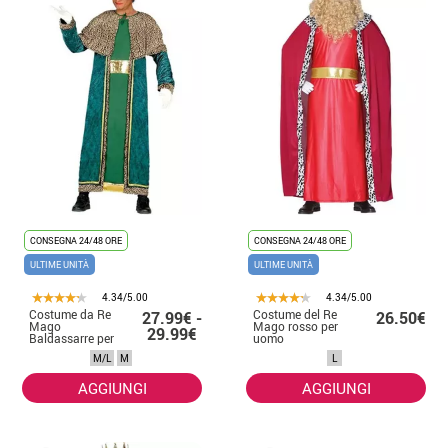
CONSEGNA 24/48 ORE
CONSEGNA 24/48 ORE
ULTIME UNITÀ
ULTIME UNITÀ
4.34/5.00
4.34/5.00
Costume da Re
Costume del Re
27.99€ -
26.50€
Mago
Mago rosso per
29.99€
Baldassarre per
uomo
uomo
M/L
M
L
AGGIUNGI
AGGIUNGI