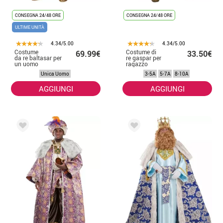
CONSEGNA 24/48 ORE
CONSEGNA 24/48 ORE
ULTIME UNITÀ
4.34/5.00
4.34/5.00
Costume
Costume di
69.99€
33.50€
da re baltasar per
re gaspar per
un uomo
ragazzo
Unica Uomo
3-5A
5-7A
8-10A
AGGIUNGI
AGGIUNGI