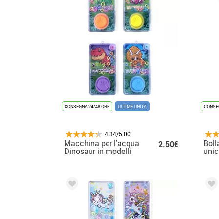
CONSEGNA 24/48 ORE
ULTIME UNITÀ
CONSEG
4.34/5.00
Macchina per l'acqua
Boll
2.50€
Dinosaur in modelli
unic
assortiti
asso