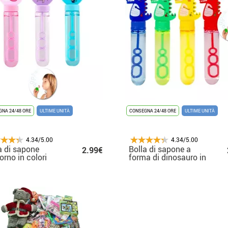
NA 24/48 ORE
ULTIME UNITÀ
CONSEGNA 24/48 ORE
ULTIME UNITÀ
4.34/5.00
4.34/5.00
a di sapone
Bolla di sapone a
2.99€
orno in colori
forma di dinosauro in
rtiti
colori assortiti