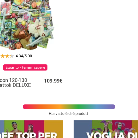
4.34/5.00
Esaurito - Fammi sapere
con 120-130
109.99€
attoli DELUXE
l'Equitazione
Hai visto
6
di 6 prodotti