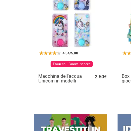
4.34/5.00
Esaurito - Fammi sapere
Macchina dell'acqua
Box 
2.50€
Unicorn in modelli
gioc
assortiti
per 