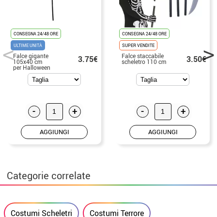
CONSEGNA 24/48 ORE
CONSEGNA 24/48 ORE
ULTIME UNITÀ
SUPER VENDITE
Falce gigante
Falce staccabile
3.75€
3.50€
105x40 cm
scheletro 110 cm
per Halloween
-
+
-
+
AGGIUNGI
AGGIUNGI
Categorie correlate
Costumi Scheletri
Costumi Terrore