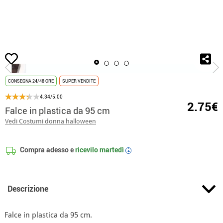
Inizio
Accessori
Armi
Falce
Falce in plastica da 95 cm
CONSEGNA 24/48 ORE
SUPER VENDITE
4.34/5.00
2.75€
Falce in plastica da 95 cm
Vedi Costumi donna halloween
Compra adesso e
ricevilo
martedì
i
Descrizione
Falce in plastica da 95 cm.