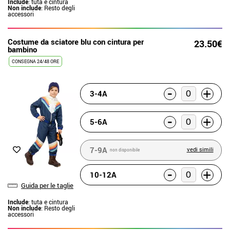
Include
: tuta e cintura
Non include
: Resto degli
accessori
Costume da sciatore blu con cintura per
23.50€
bambino
CONSEGNA 24/48 ORE
-
+
3-4A
-
+
5-6A
7-9A
vedi simili
non disponibile
-
+
10-12A
Guida per le taglie
Include
: tuta e cintura
Non include
: Resto degli
accessori