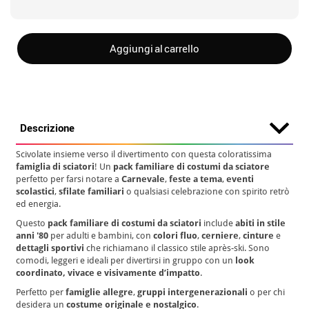
Aggiungi al carrello
Descrizione
Scivolate insieme verso il divertimento con questa coloratissima
famiglia di sciatori
! Un
pack familiare di costumi da sciatore
perfetto per farsi notare a
Carnevale
,
feste a tema
,
eventi
scolastici
,
sfilate familiari
o qualsiasi celebrazione con spirito retrò
ed energia.
Questo
pack familiare di costumi da sciatori
include
abiti in stile
anni '80
per adulti e bambini, con
colori fluo
,
cerniere
,
cinture
e
dettagli sportivi
che richiamano il classico stile après-ski. Sono
comodi, leggeri e ideali per divertirsi in gruppo con un
look
coordinato, vivace e visivamente d’impatto
.
Perfetto per
famiglie allegre
,
gruppi intergenerazionali
o per chi
desidera un
costume originale e nostalgico
.