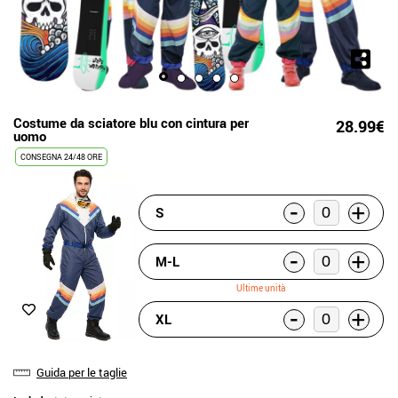
Costume da sciatore blu con cintura per
28.99€
uomo
CONSEGNA 24/48 ORE
-
+
S
-
+
M-L
Ultime unità
-
+
XL
Guida per le taglie