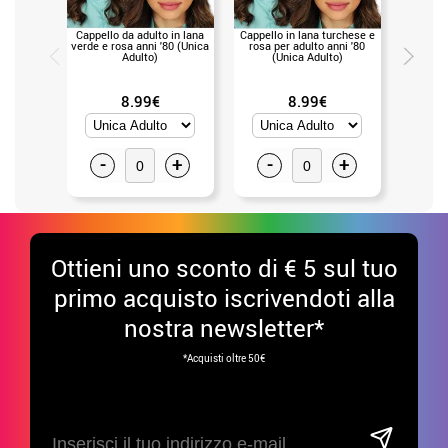
Cappello da adulto in lana
Cappello in lana turchese e
Cappello 
verde e rosa anni '80 (Unica
rosa per adulto anni '80
per adu
Adulto)
(Unica Adulto)
8.99€
8.99€
-
+
-
+
-
Ottieni uno sconto di € 5 sul tuo
primo acquisto iscrivendoti alla
nostra newsletter*
*Acquisti oltre 50€