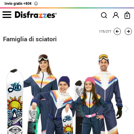
Invio gratis +80€
i
0
Inizio
Costumi
Costumi per gruppi
Famiglia di sciatori
175/277
Famiglia di sciatori