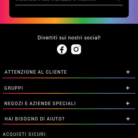
Divertiti sui nostri social!
ATTENZIONE AL CLIENTE
• Su di noi
GRUPPI
• Condizioni di vendita
• Avviso legale
privacy
Sconti speciali per gruppi.
NEGOZI E AZIENDE SPECIALI
• Attenzione al cliente
Contattaci qui
• Utilizzo dei cookies
Sconti speciali per gruppi.
HAI BISOGNO DI AIUTO?
•
Impostazioni dei cookie
Contattaci qui
Non ho ancora fatto l'ordine
ACQUISTI SICURI: