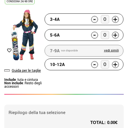
CONSEGNA 24/48 ORE
-
+
3-4A
-
+
5-6A
7-9A
vedi simili
non disponibile
-
+
10-12A
Guida per le taglie
Include
: tuta e cintura
Non include
: Resto degli
accessori
Riepilogo della tua selezione
TOTAL:
0.00€