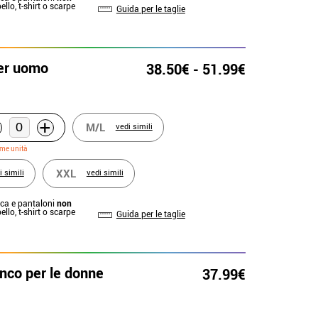
llo, t-shirt o scarpe
Guida per le taglie
er uomo
38.50€ - 51.99€
+
M/L
vedi simili
ime unità
XXL
i simili
vedi simili
cca e pantaloni
non
llo, t-shirt o scarpe
Guida per le taglie
nco per le donne
37.99€