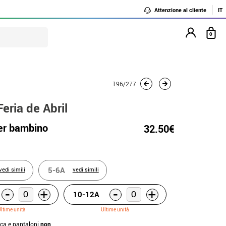
Attenzione al cliente
IT
0
196/277
eria de Abril
er bambino
32.50€
5-6A
vedi simili
vedi simili
-
-
+
+
10-12A
ltime unità
Ultime unità
cca e pantaloni
non