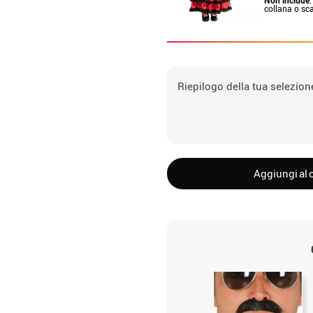
collana o sc
Riepilogo della tua selezion
Aggiungi al c