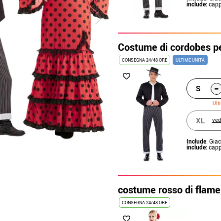
include:
cappe
Costume di cordobes p
CONSEGNA 24/48 ORE
ULTIME UNITÀ
-
S
Ult
XL
ved
Include
: Gia
include:
cappe
costume rosso di flame
CONSEGNA 24/48 ORE