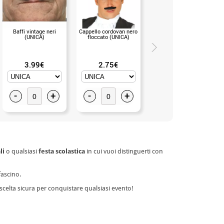
Baffi vintage neri
Cappello cordovan nero
Scarpa Sevillano con
(UNICA)
floccato (UNICA)
tacco Nero nei numeri
dal 20 al 41
3.99€
2.75€
9.50€
-
+
-
+
-
+
li
o qualsiasi
festa scolastica
in cui vuoi distinguerti con
fascino.
celta sicura per conquistare qualsiasi evento!