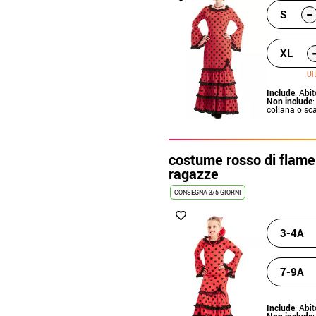
-
S
XL
Ul
Include
: Abi
Non include
:
collana o sc
costume rosso di flame
ragazze
CONSEGNA 3/5 GIORNI
3-4A
7-9A
Include
: Abi
Non include
: