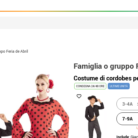
po Feria de Abril
Famiglia o gruppo F
Costume di cordobes p
CONSEGNA 24/48 ORE
ULTIME UNITÀ
3-4A
7-9A
U
Include
: Gia