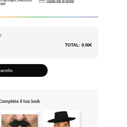
Guida per le taglie
arpe
e
TOTAL:
0.00€
arrello
Completa il tuo look