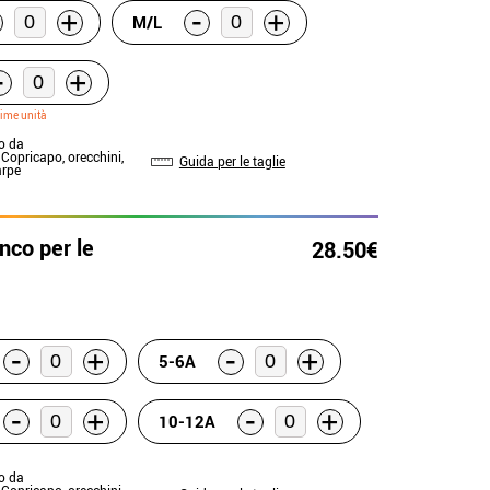
-
+
+
M/L
-
+
time unità
to da
 Copricapo, orecchini,
Guida per le taglie
arpe
nco per le
28.50€
-
-
+
+
5-6A
-
-
+
+
10-12A
to da
 Copricapo, orecchini,