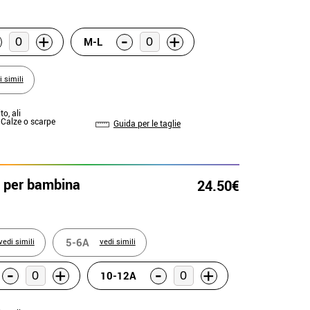
-
+
+
M-L
i simili
to, ali
: Calze o scarpe
Guida per le taglie
 per bambina
24.50€
5-6A
vedi simili
vedi simili
-
-
+
+
10-12A