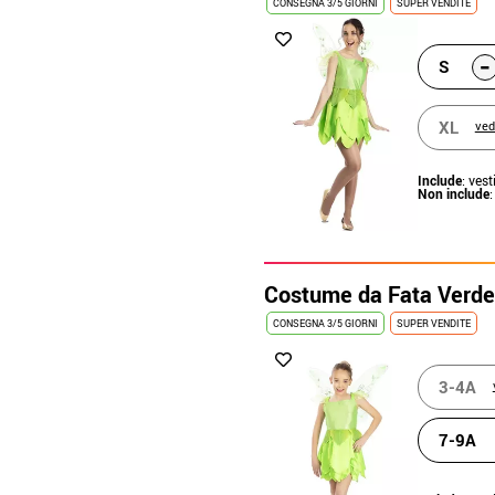
CONSEGNA 3/5 GIORNI
SUPER VENDITE
-
S
XL
ved
Include
: vesti
Non include
Costume da Fata Verde
CONSEGNA 3/5 GIORNI
SUPER VENDITE
3-4A
7-9A