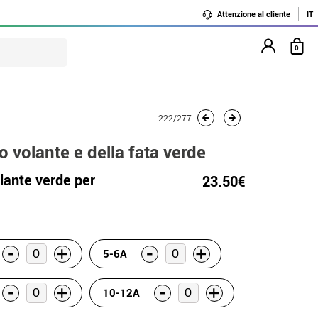
Attenzione al cliente
IT
0
222/277
 volante e della fata verde
lante verde per
23.50€
-
-
+
+
5-6A
-
-
+
+
10-12A