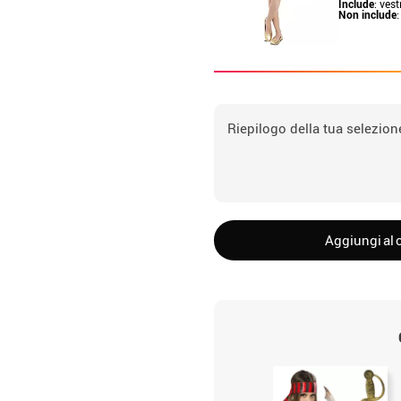
Include
: vesti
Non include
Riepilogo della tua selezion
Aggiungi al c