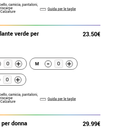
pello, camicia, pantaloni,
riscarpe
Guida per le taglie
: Calzature
lante verde per
23.50€
-
+
+
M
+
pello, camicia, pantaloni,
riscarpe
Guida per le taglie
: Calzature
 per donna
29.99€