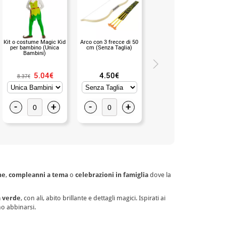
Kit o costume Magic Kid
Arco con 3 frecce di 50
Arco indiano con frecce
per bambino (Unica
cm (Senza Taglia)
di 75 cm (mis.Unica)
Bambini)
5.04€
4.50€
6.99€
8.37€
-
+
-
+
-
+
he
,
compleanni a tema
o
celebrazioni in famiglia
dove la
a verde
, con ali, abito brillante e dettagli magici. Ispirati ai
no abbinarsi.