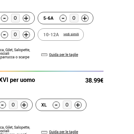
-
-
+
+
5-6A
-
+
10-12A
vedi simili
ca, Gilet, Salopette,
sciali
Guida per le taglie
: parrucca o scarpe
 XVI per uomo
38.99€
-
-
+
+
XL
ca, Gilet, Salopette,
sciali
Guida per le taglie