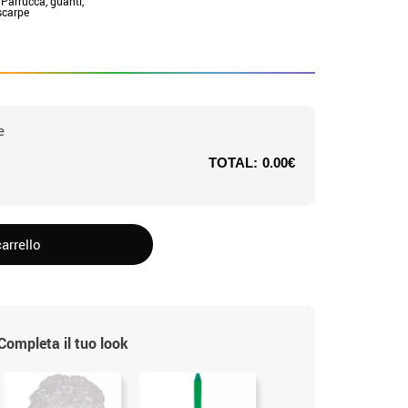
 Parrucca, guanti,
scarpe
e
TOTAL:
0.00€
arrello
Completa il tuo look