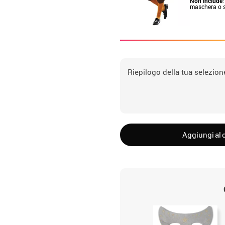
Non include
:
maschera o 
Riepilogo della tua selezion
Aggiungi al c