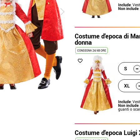
Include
: Vest
Non include
Costume d'epoca di Mar
donna
CONSEGNA 24/48 ORE
-
S
XL
Include
: Vest
Non include
guanti o sca
Costume d'epoca Luigi