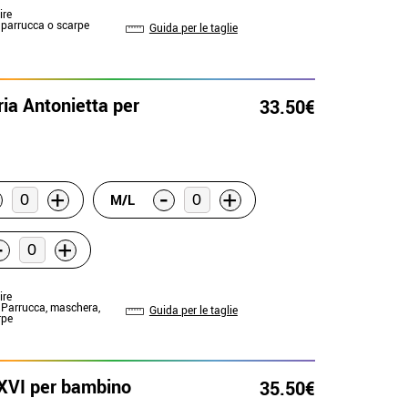
ire
: parrucca o scarpe
Guida per le taglie
ia Antonietta per
33.50€
-
+
+
M/L
-
+
ire
: Parrucca, maschera,
Guida per le taglie
rpe
 XVI per bambino
35.50€