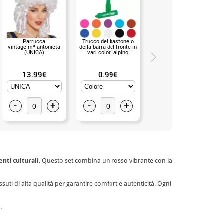
Parrucca
Trucco del bastone o
Liquid Makeup Liner da 6
vintage mª antonieta
della barra del fronte in
grammi in vari colori
(UNICA)
vari colori.alpino
13.99€
0.99€
2.99€
-
+
-
+
-
+
enti culturali
. Questo set combina un rosso vibrante con la
ssuti di alta qualità per garantire comfort e autenticità. Ogni
.