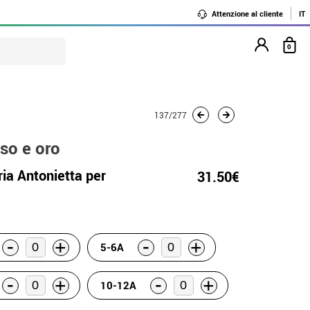
Attenzione al cliente
IT
0
137/277
so e oro
ia Antonietta per
31.50€
-
-
+
+
5-6A
-
-
+
+
10-12A