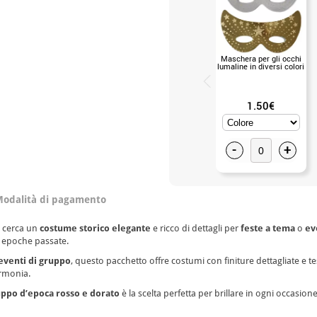
Maschera per gli occhi
lumaline in diversi colori
1.50€
-
+
odalità di pagamento
i cerca un
costume storico elegante
e ricco di dettagli per
feste a tema
o
ev
le epoche passate.
eventi di gruppo
, questo pacchetto offre costumi con finiture dettagliate e te
armonia.
ppo d’epoca rosso e dorato
è la scelta perfetta per brillare in ogni occasione