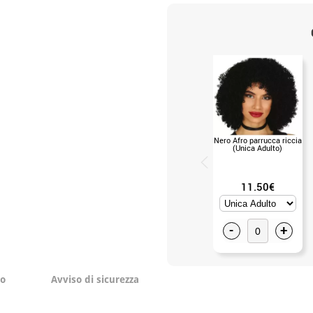
Nero Afro parrucca riccia
(Unica Adulto)
11.50€
-
+
to
Avviso di sicurezza