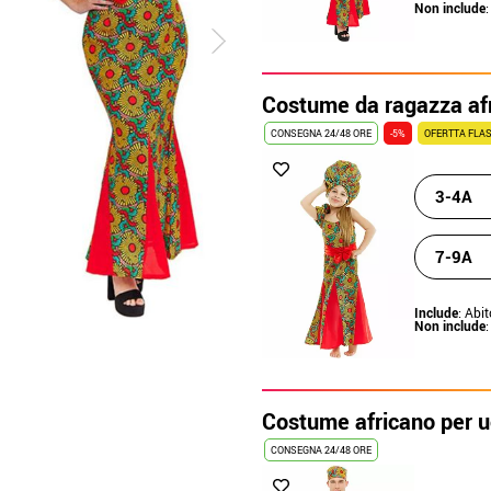
Non include
:
Costume da ragazza af
CONSEGNA 24/48 ORE
-5%
OFERTTA FLAS
3-4A
7-9A
Include
: Abit
Non include
:
Costume africano per 
CONSEGNA 24/48 ORE