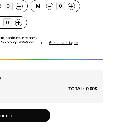
-
+
+
M
+
lia, pantaloni e cappello
 Resto degli accessori
Guida per le taglie
e
TOTAL:
0.00€
arrello