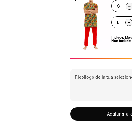
-
S
-
L
Include
: Mag
Non include
:
Riepilogo della tua selezion
Aggiungi al c