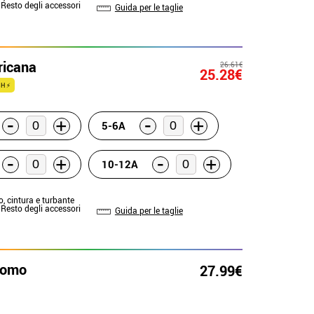
 Resto degli accessori
Guida per le taglie
ricana
26.61€
25.28€
H ⚡
-
-
+
+
5-6A
-
-
+
+
10-12A
o, cintura e turbante
 Resto degli accessori
Guida per le taglie
uomo
27.99€