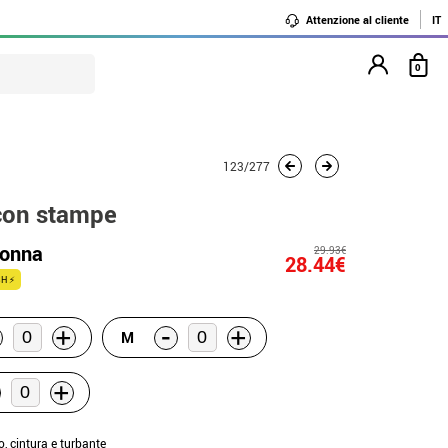
Attenzione al cliente
IT
0
123/277
 con stampe
donna
29.93€
28.44€
H ⚡
-
+
+
M
+
o, cintura e turbante