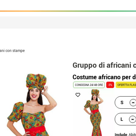
cani con stampe
Gruppo di africani
Costume africano per 
CONSEGNA 24/48 ORE
-5%
OFERTTA FLAS
-
S
-
L
Include
: Abit