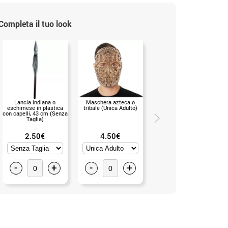
Completa il tuo look
Lancia indiana o
Maschera azteca o
Parrucca afro nera nella
eschimese in plastica
tribale (Unica Adulto)
borsa per bambini (Unica
con capelli, 43 cm (Senza
Bambini)
Taglia)
2.50€
4.50€
6.50€
-
+
-
+
-
+