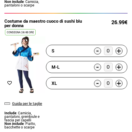
Non include
: Camicia,
pantaloni o scarpe
Costume da maestro cuoco di sushi blu
26.99€
per donna
CONSEGNA 24/48 ORE
-
+
S
-
+
M-L
-
+
XL
Guida per le taglie
Include
: Camicia,
pantaloni, grembiule e
fascia per capelli
Non include
: Piatto,
bacchette o scarpe