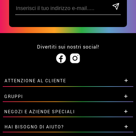
Divertiti sui nostri social!
ATTENZIONE AL CLIENTE
• Su di noi
GRUPPI
• Condizioni di vendita
• Avviso legale
privacy
Sconti speciali per gruppi.
NEGOZI E AZIENDE SPECIALI
• Attenzione al cliente
Contattaci qui
• Utilizzo dei cookies
Sconti speciali per gruppi.
HAI BISOGNO DI AIUTO?
•
Impostazioni dei cookie
Contattaci qui