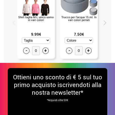
Shirt taglia M-L unico uomo
Trucco per l'acqua 15 ml. In
pantalo
in vari colori
vari colori perlati
uomo
9.99€
7.50€
-
+
-
+
-
Ottieni uno sconto di € 5 sul tuo
primo acquisto iscrivendoti alla
nostra newsletter*
*Acquisti oltre 50€