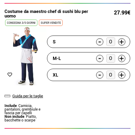
Costume da maestro chef di sushi blu per
27.99€
uomo
CONSEGNA 3/5 GIORNI
SUPER VENDITE
-
+
S
-
+
M-L
-
+
XL
Guida per le taglie
Include
: Camicia,
pantaloni, grembiule e
fascia per capelli
Non include
: Piatto,
bacchette o scarpe