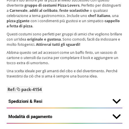
Porta il tuo amore per la pizza al livello successivo con questo
divertente
gruppo di costumi Pizza Lovers
. Perfetto per distinguerti
a
Carnevale
,
addii al celibato
,
feste scolastiche
o qualsiasi
celebrazione a tema gastronomico. Include uno
chef italiano
, una
pizza gigante
con i condimenti più gustosi e un simpatico
cappello
a fetta di pizza
.
Questi costumi sono perfetti per gruppi di amici che vogliono brillare
con un’idea
originale e gustosa
. Sono comodi, facili da indossare e
molto fotogenici.
Attirerai tutti gli sguardi!
Abbina questo set ad accessori come un baffo finto, un vassoio di
cartone o utensili da cucina per completare il look e aggiungere un
tocco extra di umorismo.
Una scelta ideale per gli amanti del cibo e del divertimento. Perché
travestirsi da ciò che si ama è sempre una buona idea.
Ref:
pack-4154
Spedizioni & Resi
Modalità di pagamento