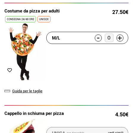
Costume da pizza per adulti
27.50€
CONSEGNA 24/48 ORE
UNISEX
-
+
M/L
Guida per le taglie
Cappello in schiuma per pizza
4.50€
vedi simili