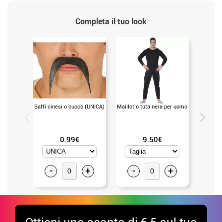
Completa il tuo look
Baffi cinesi o cuoco (UNICA)
Maillot o tuta nera per uomo
Maillot o
0.99€
9.50€
-
+
-
+
-
Ottieni uno sconto di € 5 sul tuo