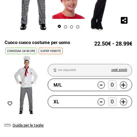
Cuoco cuoco costume per uomo
22.50€ - 28.99€
CONSEGNA 24/48 ORE
SUPER VENDITE
S
vedi simili
non disponibile
-
+
M/L
-
+
XL
Guida per le taglie