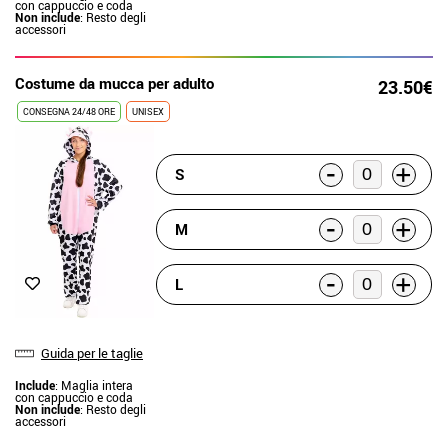
con cappuccio e coda
Non include
: Resto degli
accessori
Costume da mucca per adulto
23.50€
CONSEGNA 24/48 ORE
UNISEX
-
+
S
-
+
M
-
+
L
Guida per le taglie
Include
: Maglia intera
con cappuccio e coda
Non include
: Resto degli
accessori