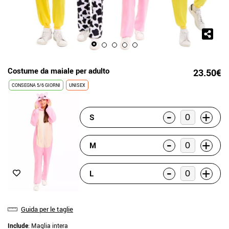
Costume da maiale per adulto
23.50€
CONSEGNA 5/6 GIORNI
UNISEX
-
+
S
-
+
M
-
+
L
Guida per le taglie
Include
: Maglia intera