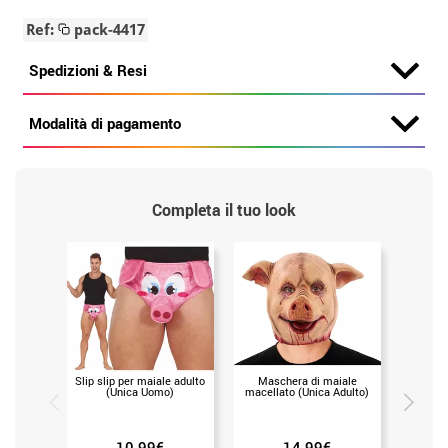
Ref:
pack-4417
Spedizioni & Resi
Modalità di pagamento
Completa il tuo look
Slip slip per maiale adulto
Maschera di maiale
Cappel
(Unica Uomo)
macellato (Unica Adulto)
stamp
10.99€
14.99€