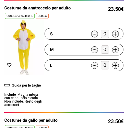
Costume da anatroccolo per adulto
23.50€
CONSEGNA 24/48 ORE
UNISEX
-
+
S
-
+
M
-
+
L
Guida per le taglie
Include
: Maglia intera
con cappuccio e coda
Non include
: Resto degli
accessori
Costume da gallo per adulto
23.50€