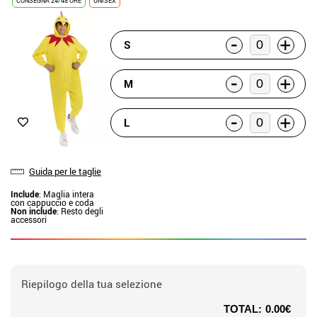
CONSEGNA 24/48 ORE
UNISEX
-
+
S
-
+
M
-
+
L
Guida per le taglie
Include
: Maglia intera
con cappuccio e coda
Non include
: Resto degli
accessori
Riepilogo della tua selezione
TOTAL:
0.00€