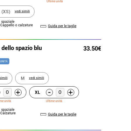
Ultime unità
 (XS)
vedi simili
a spaziale
: Cappello o calzature
Guida per le taglie
dello spazio blu
33.50€
 UNITÀ
M
simili
vedi simili
-
+
+
XL
ime unità
Ultime unità
a spaziale
: Calzature
Guida per le taglie