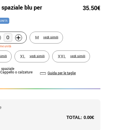
spaziale blu per
35.50€
 UNITÀ
+
M
vedi simili
ime unità
XL
XXL
simili
vedi simili
vedi simili
a spaziale
: Cappello o calzature
Guida per le taglie
e
TOTAL:
0.00€