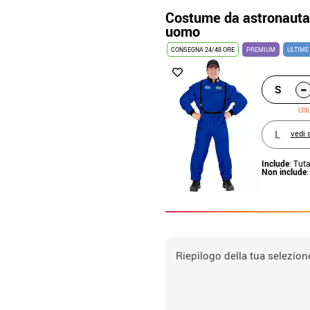
Costume da astronauta 
uomo
CONSEGNA 24/48 ORE
PREMIUM
ULTIME
-
S
Ult
L
vedi 
Include
: Tut
Non include
Riepilogo della tua selezion