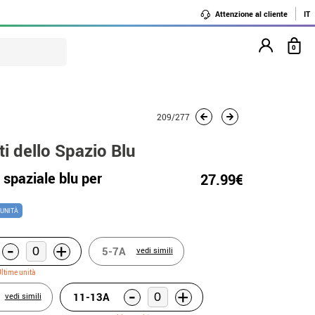
Attenzione al cliente
IT
0
209/277
i dello Spazio Blu
spaziale blu per
27.99€
 UNITÀ
-
+
5-7A
vedi simili
ltime unità
-
+
11-13A
vedi simili