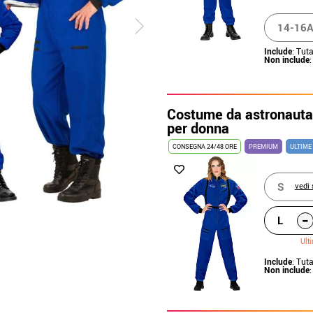
14-16A
Include
: Tut
Non include
Costume da astronauta 
per donna
CONSEGNA 24/48 ORE
PREMIUM
ULTIME
S
vedi 
-
L
Ult
Include
: Tut
Non include