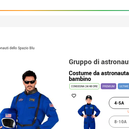
nauti dello Spazio Blu
Gruppo di astronaut
Costume da astronauta 
bambino
CONSEGNA 24/48 ORE
PREMIUM
ULTIME
4-5A
U
8-10A