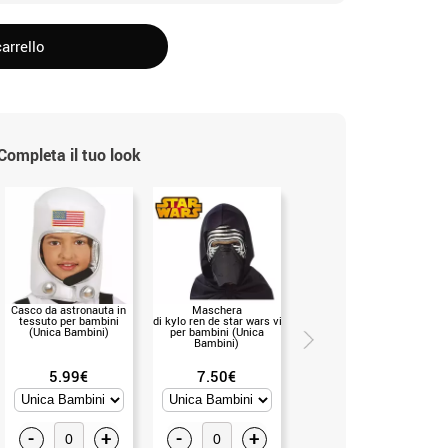
arrello
Completa il tuo look
Casco da astronauta in
Maschera
Spada laser con luce di
tessuto per bambini
di kylo ren de star wars vii
68 cm (mis.Unica)
(Unica Bambini)
per bambini (Unica
Bambini)
5.99€
7.50€
5.50€
-
+
-
+
-
+