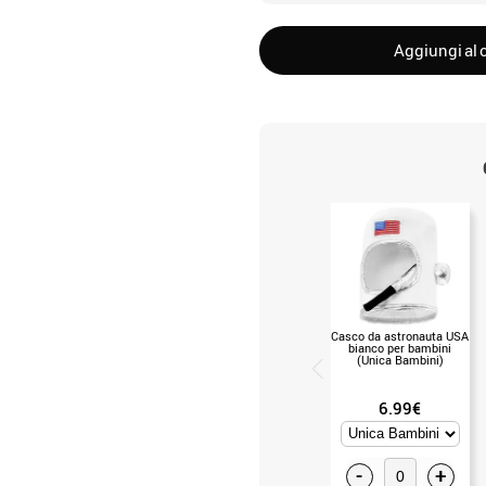
Aggiungi al c
Casco da astronauta USA
bianco per bambini
(Unica Bambini)
6.99€
-
+