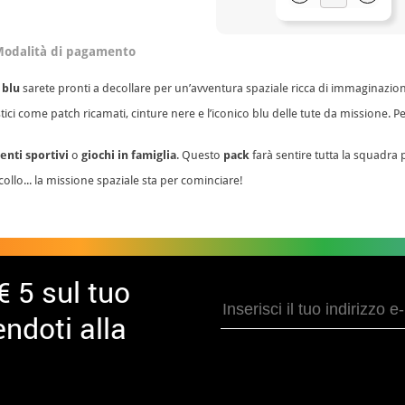
odalità di pagamento
 blu
sarete pronti a decollare per un’avventura spaziale ricca di immaginazio
tici come patch ricamati, cinture nere e l’iconico blu delle tute da missione. Pe
enti sportivi
o
giochi in famiglia
. Questo
pack
farà sentire tutta la squadra 
ollo... la missione spaziale sta per cominciare!
€ 5 sul tuo
ndoti alla