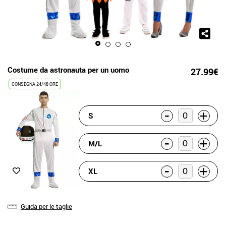
Costume da astronauta per un uomo
27.99€
CONSEGNA 24/48 ORE
-
+
S
-
+
M/L
-
+
XL
Guida per le taglie