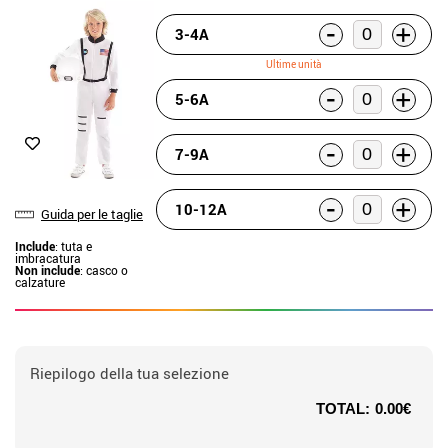
-
+
3-4A
Ultime unità
-
+
5-6A
-
+
7-9A
-
+
10-12A
Guida per le taglie
Include
: tuta e
imbracatura
Non include
: casco o
calzature
Riepilogo della tua selezione
TOTAL:
0.00€