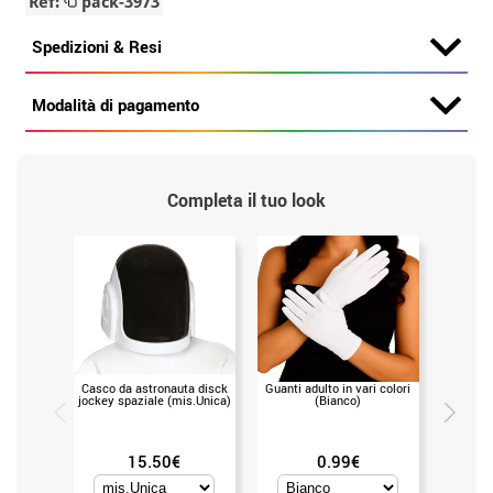
Ref:
pack-3973
Spedizioni & Resi
Modalità di pagamento
Completa il tuo look
Casco da astronauta disck
Guanti adulto in vari colori
Casco 
jockey spaziale (mis.Unica)
(Bianco)
bianco 
15.50€
0.99€