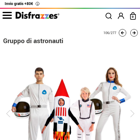
Invio gratis +80€
i
0
Inizio
Costumi
Costumi per gruppi
Gruppo di astronauti
106/277
Gruppo di astronauti