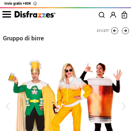
Invio gratis +80€
i
0
Inizio
Costumi
Costumi per gruppi
Gruppo di birre
211/277
Gruppo di birre