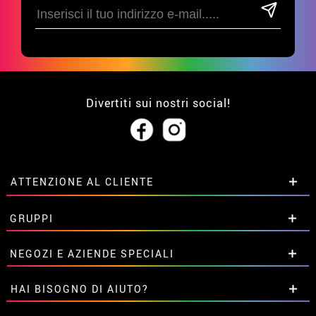
Divertiti sui nostri social!
ATTENZIONE AL CLIENTE
• Su di noi
GRUPPI
• Condizioni di vendita
• Avviso legale
privacy
Sconti speciali per gruppi.
NEGOZI E AZIENDE SPECIALI
• Attenzione al cliente
Contattaci qui
• Utilizzo dei cookies
Sconti speciali per gruppi.
HAI BISOGNO DI AIUTO?
•
Impostazioni dei cookie
Contattaci qui