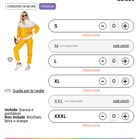
CONSEGNA 24/48 ORE
PREMIUM
-
+
S
Ultime unità
M
vedi simili
non disponibile
-
+
L
Ultime unità
-
+
XL
Guida per le taglie
Ultime unità
XXL
vedi simili
non disponibile
Include
: Giacca e
-
pantaloni
+
XXXL
Non include
: Bicchieri,
birra o scarpe
Ultime unità