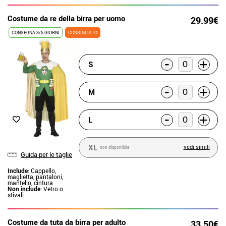
Costume da re della birra per uomo
29.99€
CONSEGNA 3/5 GIORNI
CONSIGLIATO
-
+
S
-
+
M
-
+
L
XL
vedi simili
non disponibile
Guida per le taglie
Include
: Cappello,
maglietta, pantaloni,
mantello, cintura
Non include
: Vetro o
stivali
Costume da tuta da birra per adulto
33.50€