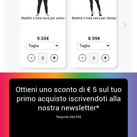
Maillot o tuta nera per uomo
Maillot o tuta nera per donna
Guanti a
9.50€
8.99€
-
+
-
+
-
Ottieni uno sconto di € 5 sul tuo
primo acquisto iscrivendoti alla
nostra newsletter*
*Acquisti oltre 50€