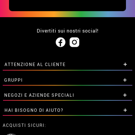
Divertiti sui nostri social!
ATTENZIONE AL CLIENTE
• Su di noi
GRUPPI
• Condizioni di vendita
• Avviso legale
privacy
Sconti speciali per gruppi.
NEGOZI E AZIENDE SPECIALI
• Attenzione al cliente
Contattaci qui
• Utilizzo dei cookies
Sconti speciali per gruppi.
HAI BISOGNO DI AIUTO?
•
Impostazioni dei cookie
Contattaci qui
Non ho ancora fatto l'ordine
ACQUISTI SICURI:
Ho gia realizzato l’ordine