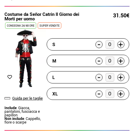
Costume da Señor Catrin Il Giorno dei
31.50€
Morti per uomo
CONSEGNA 24/48 ORE
SUPER VENDITE
-
+
S
-
+
M
-
+
L
-
+
XL
Guida per le taglie
Include
: Giacca,
pantaloni, fusciacca e
papillon
Non include
: Cappello,
fiore o scarpe