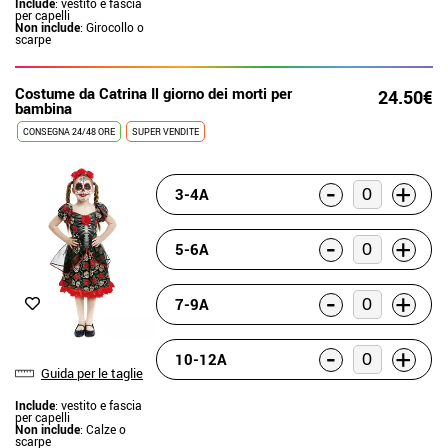
Include
: vestito e fascia
per capelli
Non include
: Girocollo o
scarpe
Costume da Catrina Il giorno dei morti per
24.50€
bambina
CONSEGNA 24/48 ORE
SUPER VENDITE
-
+
3-4A
-
+
5-6A
-
+
7-9A
-
+
10-12A
Guida per le taglie
Include
: vestito e fascia
per capelli
Non include
: Calze o
scarpe