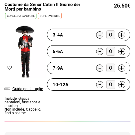
Costume da Señor Catrin Il Giorno dei
25.50€
Morti per bambino
CONSEGNA 24/48 ORE
SUPER VENDITE
-
+
3-4A
-
+
5-6A
-
+
7-9A
-
+
10-12A
Guida per le taglie
Include
: Giacca,
pantaloni, fusciacca e
papillon
Non include
: Cappello,
fiori o scarpe