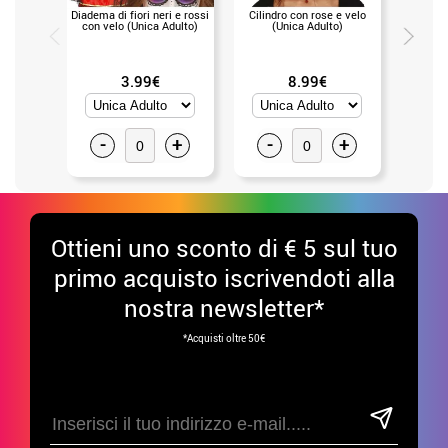
Diadema di fiori neri e rossi
Cilindro con rose e velo
Cerchiet
con velo (Unica Adulto)
(Unica Adulto)
neri
3.99€
8.99€
-
+
-
+
-
Ottieni uno sconto di € 5 sul tuo
primo acquisto iscrivendoti alla
nostra newsletter*
*Acquisti oltre 50€