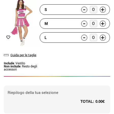
-
+
S
-
+
M
-
+
L
Guida per le taglie
Include
: Vestito
Non include
: Resto degli
accessori
Riepilogo della tua selezione
TOTAL:
0.00€