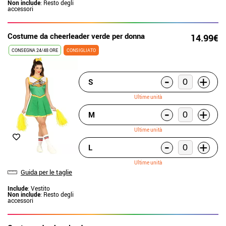
Non include
: Resto degli
accessori
Costume da cheerleader verde per donna
14.99€
CONSEGNA 24/48 ORE
CONSIGLIATO
-
+
S
Ultime unità
-
+
M
Ultime unità
-
+
L
Ultime unità
Guida per le taglie
Include
: Vestito
Non include
: Resto degli
accessori