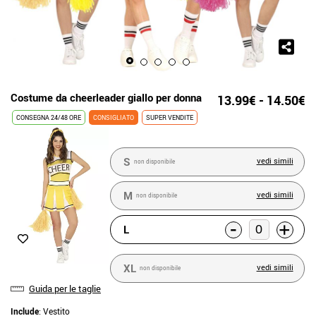
Costume da cheerleader giallo per donna
13.99€ - 14.50€
CONSEGNA 24/48 ORE
CONSIGLIATO
SUPER VENDITE
S
vedi simili
non disponibile
M
vedi simili
non disponibile
-
+
L
XL
vedi simili
non disponibile
Guida per le taglie
Include
: Vestito