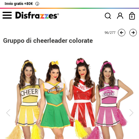
Invio gratis +80€
i
0
Inizio
Costumi
Costumi per gruppi
Gruppo di cheerleader colorate
96/277
Gruppo di cheerleader colorate