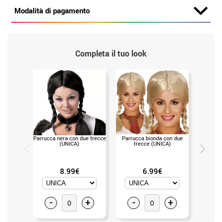
Modalità di pagamento
Completa il tuo look
Parrucca nera con due trecce
Parrucca bionda con due
Pompon m
(UNICA)
trecce (UNICA)
8.99€
6.99€
-
+
-
+
-