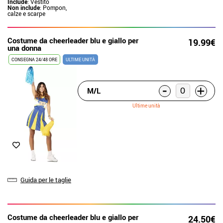
Include
: Vestito
Non include
: Pompon,
calze e scarpe
Costume da cheerleader blu e giallo per
19.99€
una donna
CONSEGNA 24/48 ORE
ULTIME UNITÀ
-
+
M/L
Ultime unità
Guida per le taglie
Costume da cheerleader blu e giallo per
24.50€