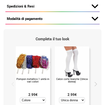
Spedizioni & Resi
Modalità di pagamento
Completa il tuo look
Pompon metallico 1 unità in
Calze corte bianche (Unica
Cartone 
vari colori
donna)
2.99€
2.99€
4