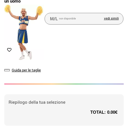
un uomo
M/L
vedi simili
non disponibile
Guida per le taglie
Riepilogo della tua selezione
TOTAL:
0.00€