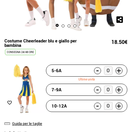
Costume Cheerleader blu e giallo per
18.50€
bambina
CONSEGNA 24/48 ORE
-
+
5-6A
Ultime unità
-
+
7-9A
-
+
10-12A
Guida per le taglie