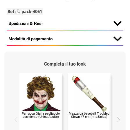
Ref:
pack-4061
Spedizioni & Resi
Modalità di pagamento
Completa il tuo look
Parrucca Gialla pagliaccio
Mazza da baseball Troubled
Parrucc
sorridente (Unica Adulto)
Clown 47 cm (mis.Unica)
con 