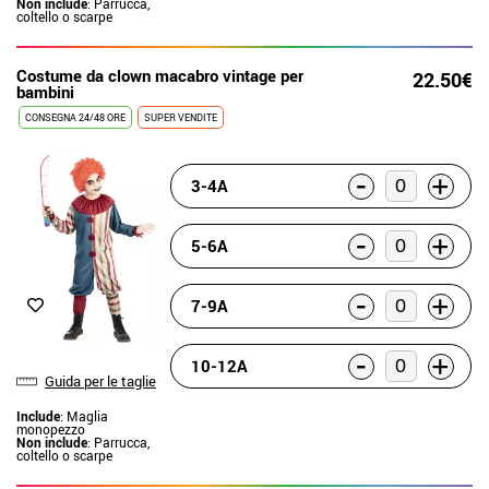
Non include
: Parrucca,
coltello o scarpe
Costume da clown macabro vintage per
22.50€
bambini
CONSEGNA 24/48 ORE
SUPER VENDITE
-
+
3-4A
-
+
5-6A
-
+
7-9A
-
+
10-12A
Guida per le taglie
Include
: Maglia
monopezzo
Non include
: Parrucca,
coltello o scarpe