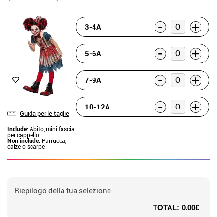
-
+
3-4A
-
+
5-6A
-
+
7-9A
-
+
10-12A
Guida per le taglie
Include
: Abito, mini fascia
per cappello
Non include
: Parrucca,
calze o scarpe
Riepilogo della tua selezione
TOTAL:
0.00€