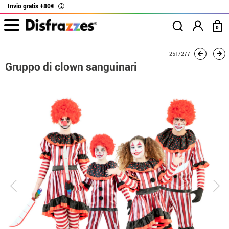
Invio gratis +80€
i
0
Inizio
Costumi
Costumi per gruppi
Gruppo di clown sanguinari
251/277
Gruppo di clown sanguinari