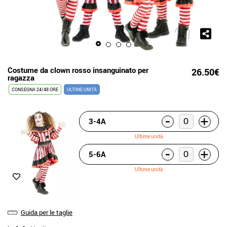
Costume da clown rosso insanguinato per
26.50€
ragazza
CONSEGNA 24/48 ORE
ULTIME UNITÀ
-
+
3-4A
Ultime unità
-
+
5-6A
Ultime unità
Guida per le taglie