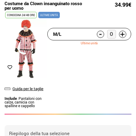
Costume da Clown insanguinato rosso
34.99€
per uomo
CONSEGNA 24/48 ORE
ULTIME UNITÀ
-
+
M/L
Ultime unità
Guida per le taglie
Include
: Pantaloni con
calze, camicia con
spalline e cappello
Riepilogo della tua selezione