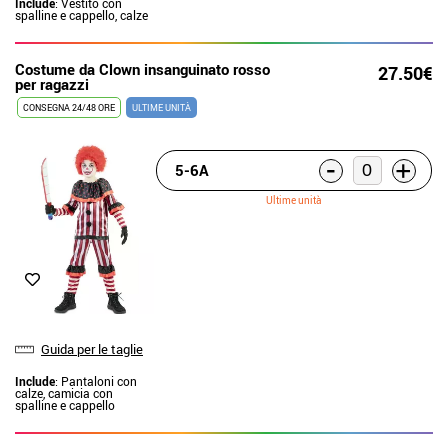
Include
: Vestito con
spalline e cappello, calze
Costume da Clown insanguinato rosso
27.50€
per ragazzi
CONSEGNA 24/48 ORE
ULTIME UNITÀ
-
+
5-6A
Ultime unità
Guida per le taglie
Include
: Pantaloni con
calze, camicia con
spalline e cappello