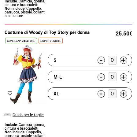
Include
: Camicia, gonna,
cintura e braccialetti
Non include
: Cappello,
parrucca, pistole, collant
o calzature
Costume di Woody di Toy Story per donna
25.50€
CONSEGNA 24/48 ORE
SUPER VENDITE
-
+
S
-
+
M-L
-
+
XL
Guida per le taglie
Include
: Camicia, gonna,
cintura e braccialetti
Non include
: Cappello,
parrucca, pistole, collant