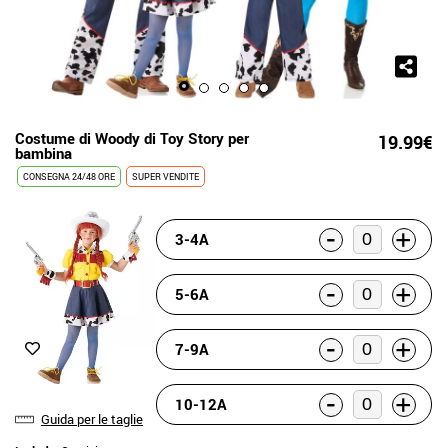
Costume di Woody di Toy Story per
19.99€
bambina
CONSEGNA 24/48 ORE
SUPER VENDITE
-
+
3-4A
-
+
5-6A
-
+
7-9A
-
+
10-12A
Guida per le taglie