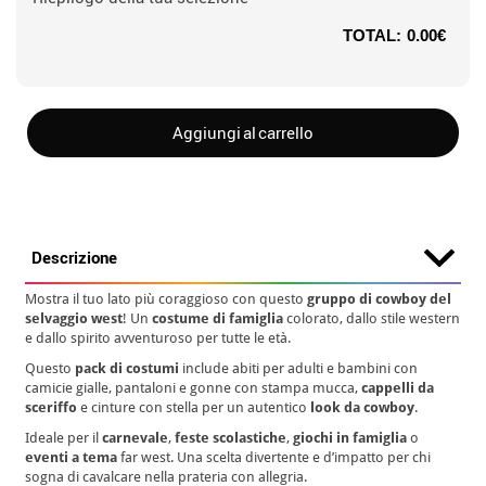
TOTAL:
0.00€
Aggiungi al carrello
Descrizione
Mostra il tuo lato più coraggioso con questo
gruppo di cowboy del
selvaggio west
! Un
costume di famiglia
colorato, dallo stile western
e dallo spirito avventuroso per tutte le età.
Questo
pack di costumi
include abiti per adulti e bambini con
camicie gialle, pantaloni e gonne con stampa mucca,
cappelli da
sceriffo
e cinture con stella per un autentico
look da cowboy
.
Ideale per il
carnevale
,
feste scolastiche
,
giochi in famiglia
o
eventi a tema
far west. Una scelta divertente e d’impatto per chi
sogna di cavalcare nella prateria con allegria.