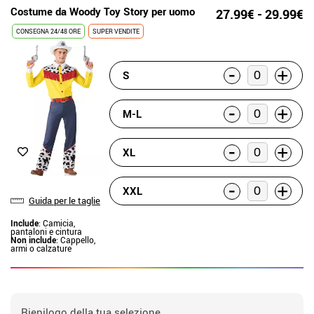
Costume da Woody Toy Story per uomo
27.99€ - 29.99€
CONSEGNA 24/48 ORE
SUPER VENDITE
-
+
S
-
+
M-L
-
+
XL
-
+
XXL
Guida per le taglie
Include
: Camicia,
pantaloni e cintura
Non include
: Cappello,
armi o calzature
Riepilogo della tua selezione