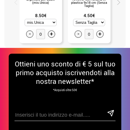
(mis.Unica)
plastica 9x18 cm (Senza
(
Taglia)
8.50€
4.50€
-
+
-
+
-
Ottieni uno sconto di € 5 sul tuo
primo acquisto iscrivendoti alla
nostra newsletter*
*Acquisti oltre 50€