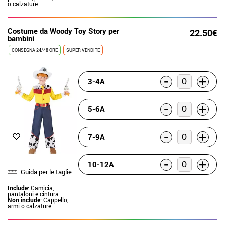
o calzature
Costume da Woody Toy Story per
22.50€
bambini
CONSEGNA 24/48 ORE
SUPER VENDITE
-
+
3-4A
-
+
5-6A
-
+
7-9A
-
+
10-12A
Guida per le taglie
Include
: Camicia,
pantaloni e cintura
Non include
: Cappello,
armi o calzature