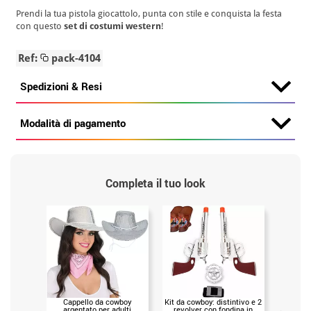
Prendi la tua pistola giocattolo, punta con stile e conquista la festa
con questo
set di costumi western
!
Ref:
pack-4104
Spedizioni & Resi
Modalità di pagamento
Completa il tuo look
Cappello da cowboy
Kit da cowboy: distintivo e 2
Kit da c
argentato per adulti
revolver con fondina in
revolver 