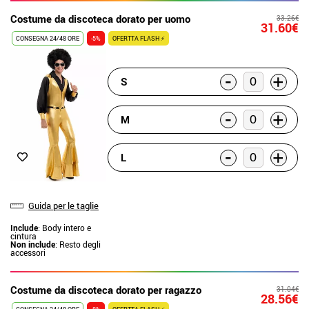
Costume da discoteca dorato per uomo
33.26€
31.60€
CONSEGNA 24/48 ORE
-5%
OFERTTA FLASH ⚡
-
+
S
-
+
M
-
+
L
Guida per le taglie
Include
: Body intero e
cintura
Non include
: Resto degli
accessori
Costume da discoteca dorato per ragazzo
31.04€
28.56€