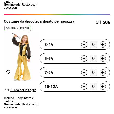
cintura
Non include
: Resto degli
accessori
Costume da discoteca dorato per ragazza
31.50€
CONSEGNA 24/48 ORE
-
+
3-4A
-
+
5-6A
-
+
7-9A
-
+
10-12A
Guida per le taglie
Include
: Body intero e
cintura
Non include
: Resto degli
accessori