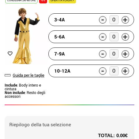
CONSEGNA 24/48 ORE
-8%
OFERTTA FLASH ⚡
-
+
3-4A
-
+
5-6A
-
+
7-9A
-
+
10-12A
Guida per le taglie
Include
: Body intero e
cintura
Non include
: Resto degli
accessori
Riepilogo della tua selezione
TOTAL:
0.00€