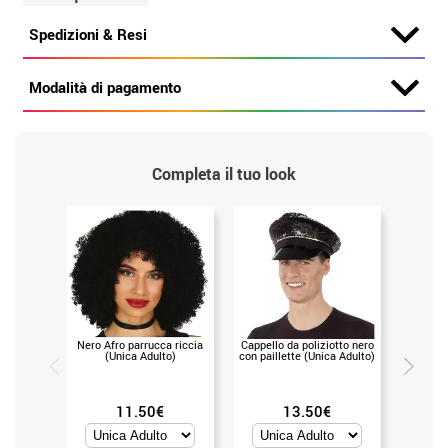
Spedizioni & Resi
Modalità di pagamento
Completa il tuo look
Nero Afro parrucca riccia
Cappello da poliziotto nero
Orecchi
(Unica Adulto)
con paillette (Unica Adulto)
color
11.50€
13.50€