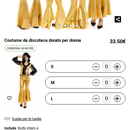
Costume da discoteca dorato per donna
33.50€
CONSEGNA 24/48 ORE
-
+
S
-
+
M
-
+
L
Guida per le taglie
Include
: Body intero e