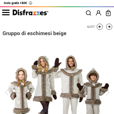
Invio gratis +80€
i
0
Inizio
Costumi
Costumi per gruppi
Gruppo di eschimesi beige
6/277
Gruppo di eschimesi beige