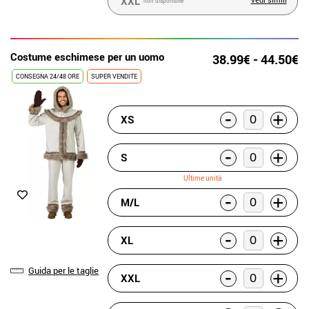
XXL
non disponibile
Costume eschimese per un uomo
38.99€ - 44.50€
CONSEGNA 24/48 ORE
SUPER VENDITE
-
+
XS
-
+
S
Ultime unità
-
+
M/L
-
+
XL
Guida per le taglie
-
+
XXL