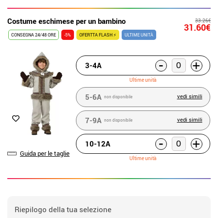
Costume eschimese per un bambino
33.26€
31.60€
CONSEGNA 24/48 ORE
-5%
OFERTTA FLASH ⚡
ULTIME UNITÀ
-
+
3-4A
Ultime unità
5-6A
vedi simili
non disponibile
7-9A
vedi simili
non disponibile
-
+
10-12A
Guida per le taglie
Ultime unità
Riepilogo della tua selezione