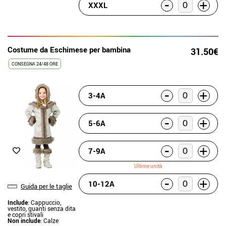
-
+
XXXL
Costume da Eschimese per bambina
31.50€
CONSEGNA 24/48 ORE
-
+
3-4A
-
+
5-6A
-
+
7-9A
Ultime unità
-
+
10-12A
Guida per le taglie
Include
: Cappuccio,
vestito, guanti senza dita
e copri stivali
Non include
: Calze