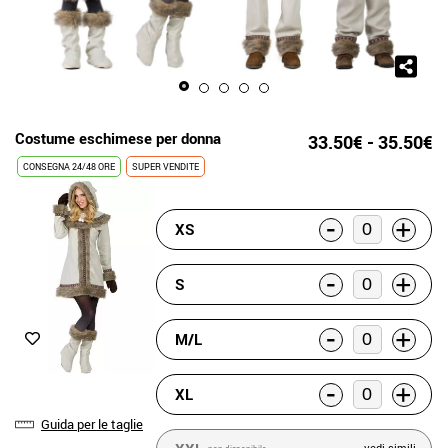
Costume eschimese per donna
33.50€ - 35.50€
CONSEGNA 24/48 ORE
SUPER VENDITE
-
+
XS
-
+
S
-
+
M/L
-
+
XL
Guida per le taglie
vedi simili