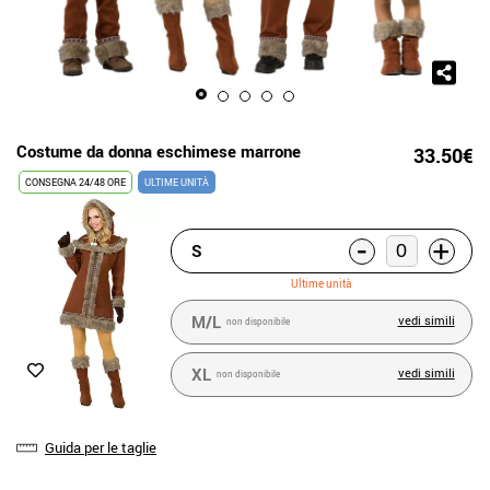
Costume da donna eschimese marrone
33.50€
CONSEGNA 24/48 ORE
ULTIME UNITÀ
-
+
S
Ultime unità
M/L
vedi simili
non disponibile
XL
vedi simili
non disponibile
Guida per le taglie