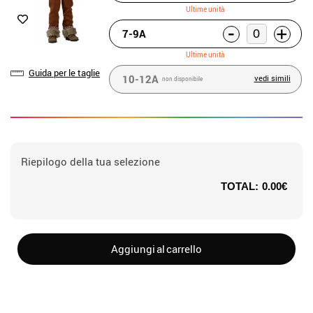
Ultime unità
-
+
7-9A
Ultime unità
Guida per le taglie
10-12A
vedi simili
non disponibile
Riepilogo della tua selezione
TOTAL:
0.00€
Aggiungi al carrello