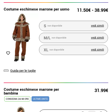
Costume eschimese marrone per uomo
11.50€ - 38.99€
S
vedi simili
non disponibile
M/L
vedi simili
non disponibile
XL
vedi simili
non disponibile
Guida per le taglie
Costume eschimese marrone per
31.99€
bambina
CONSEGNA 24/48 ORE
ULTIME UNITÀ