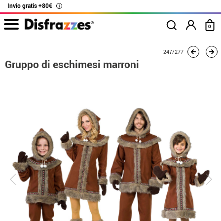
Invio gratis +80€
i
0
Inizio
Costumi
Costumi per gruppi
Gruppo di eschimesi marroni
247/277
Gruppo di eschimesi marroni