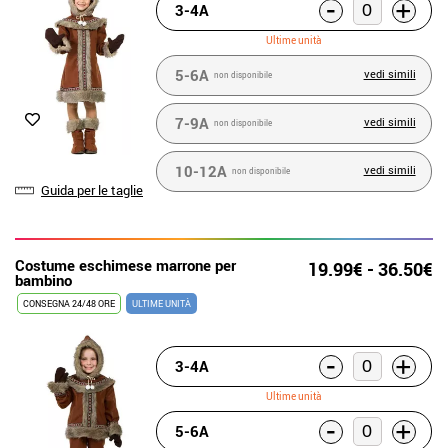
-
+
3-4A
Ultime unità
5-6A
vedi simili
non disponibile
7-9A
vedi simili
non disponibile
10-12A
vedi simili
non disponibile
Guida per le taglie
Costume eschimese marrone per
19.99€ - 36.50€
bambino
CONSEGNA 24/48 ORE
ULTIME UNITÀ
-
+
3-4A
Ultime unità
-
+
5-6A