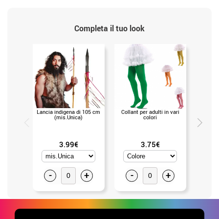
Completa il tuo look
Lancia indigena di 105 cm
Collant per adulti in vari
Collant 
(mis.Unica)
colori
3.99€
3.75€
-
+
-
+
-