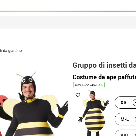
ti da giardino
Gruppo di insetti d
Costume da ape paffuta
CONSEGNA 24/48 ORE
XS
M-L
XXL