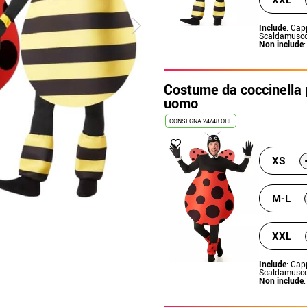
Include
: Cap
Scaldamuscol
Non include
:
Costume da coccinella p
uomo
CONSEGNA 24/48 ORE
XS
M-L
XXL
Include
: Cap
Scaldamuscol
Non include
: