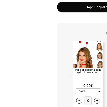
Aggiungi al c
Palle di diadema palle
gelo di colore nero
0.99€
-
+