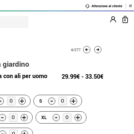
Attenzione al cliente
IT
0
4/277
a giardino
 con ali per uomo
29.99€ - 33.50€
-
-
+
+
S
-
-
+
+
XL
-