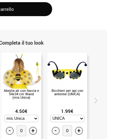
arrello
Completa il tuo look
Abejita ali con fascia e
Bicchieri per api con
Kit Ape Gialla e Nera: Ali,
54x34 cm Wand
antenne (UNICA)
Cerchietto e Bacchetta
(mis.Unica)
(Senza Taglia)
4.50€
1.99€
2.99€
-
+
-
+
-
+