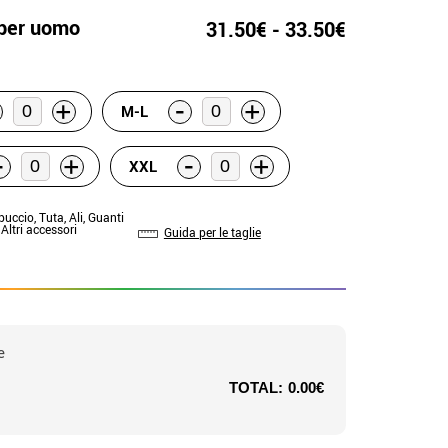
 per uomo
31.50€ - 33.50€
-
+
+
M-L
-
-
+
+
XXL
puccio, Tuta, Ali, Guanti
 Altri accessori
Guida per le taglie
e
TOTAL:
0.00€