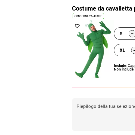
Costume da cavalletta
CONSEGNA 24/48 ORE
-
S
XL
Include
: Cap
Non include
:
Riepilogo della tua selezion