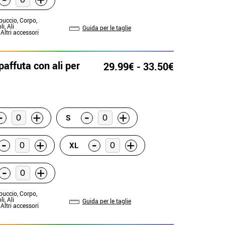
+
puccio, Corpo,
i, Ali
Guida per le taglie
 Altri accessori
affuta con ali per
29.99€ - 33.50€
-
-
+
+
S
-
-
+
+
XL
-
+
puccio, Corpo,
i, Ali
Guida per le taglie
 Altri accessori