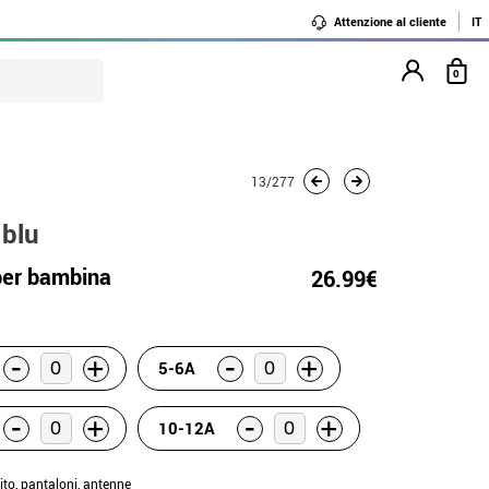
Attenzione al cliente
IT
0
13/277
 blu
per bambina
26.99€
-
-
+
+
5-6A
-
-
+
+
10-12A
tito, pantaloni, antenne