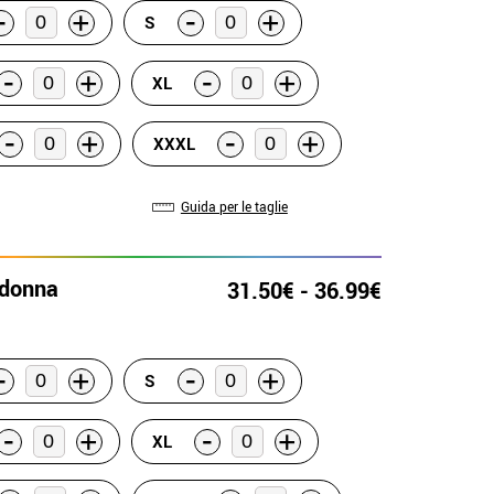
-
-
+
+
S
-
-
+
+
XL
-
-
+
+
XXXL
Guida per le taglie
 donna
31.50€ - 36.99€
-
-
+
+
S
-
-
+
+
XL