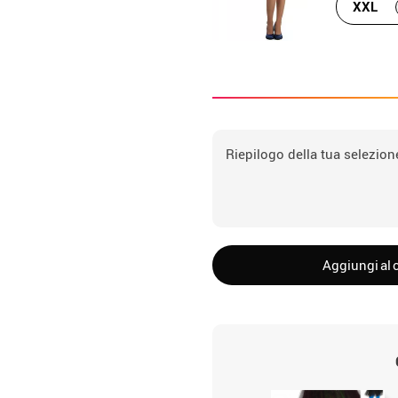
XXL
Riepilogo della tua selezion
Aggiungi al c