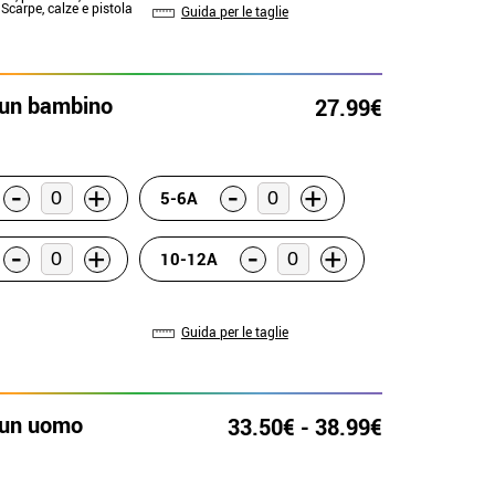
 Scarpe, calze e pistola
Guida per le taglie
 un bambino
27.99€
-
-
+
+
5-6A
-
-
+
+
10-12A
Guida per le taglie
 un uomo
33.50€ - 38.99€