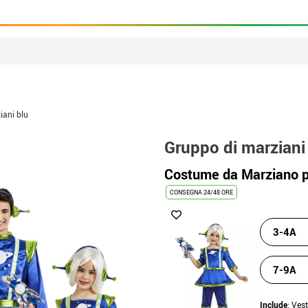
iani blu
Gruppo di marziani
Costume da Marziano 
CONSEGNA 24/48 ORE
3-4A
7-9A
Include
: Ves