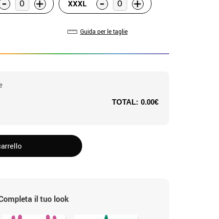
-
-
+
+
XXXL
Guida per le taglie
e
TOTAL:
0.00€
arrello
Completa il tuo look