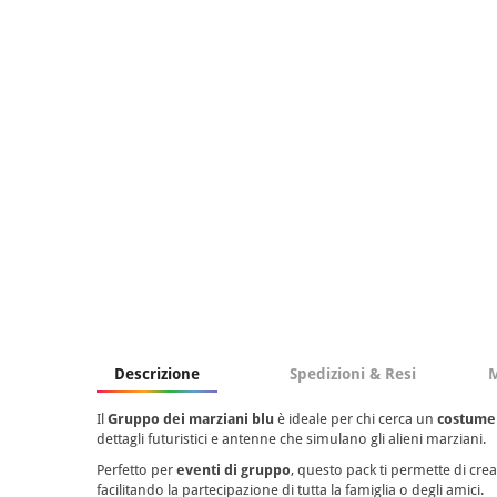
Descrizione
Spedizioni & Resi
M
Il
Gruppo dei marziani blu
è ideale per chi cerca un
costume
dettagli futuristici e antenne che simulano gli alieni marziani.
Perfetto per
eventi di gruppo
, questo pack ti permette di cre
facilitando la partecipazione di tutta la famiglia o degli amici.