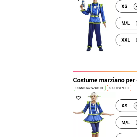
XS
M/L
XXL
Costume marziano per
CONSEGNA 24/48 ORE
SUPER VENDITE
XS
M/L