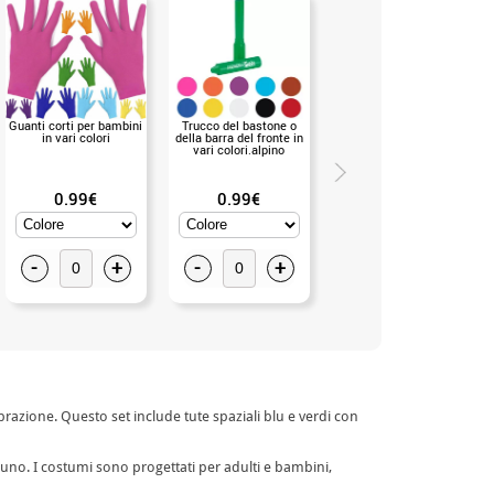
Guanti corti per bambini
Trucco del bastone o
Guanti bianchi per
in vari colori
della barra del fronte in
bambini (Bianco)
vari colori.alpino
0.99€
0.99€
0.99€
-
+
-
+
-
+
brazione. Questo set include tute spaziali blu e verdi con
duno. I costumi sono progettati per adulti e bambini,